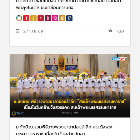
ม.ทักษิณ เชื่อมไทยจีน ยกระดับควายน้ำทะเลน้อย ต่อยอด
พัทลุงโมเดล ขับเคลื่อนการแก้จ...
27 เม.ย. 69
720
ม.ทักษิณ ร่วมพิธีวางพวงมาลาน้อมรำลึก สมเด็จพระ
นเรศวรมหาราช เนื่องในวันคล้ายวันสว...