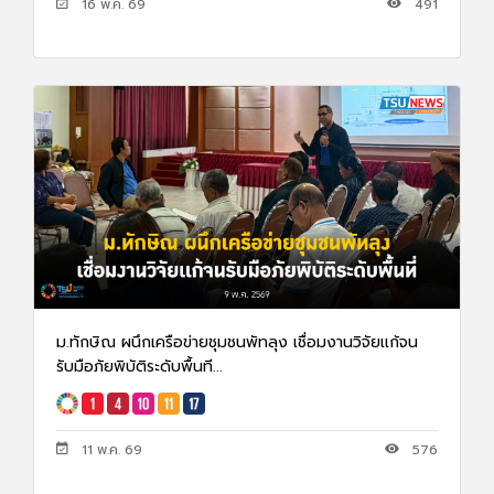
16 พ.ค. 69
491
ม.ทักษิณ ผนึกเครือข่ายชุมชนพัทลุง เชื่อมงานวิจัยเเก้จน
รับมือภัยพิบัติระดับพื้นที...
11 พ.ค. 69
576