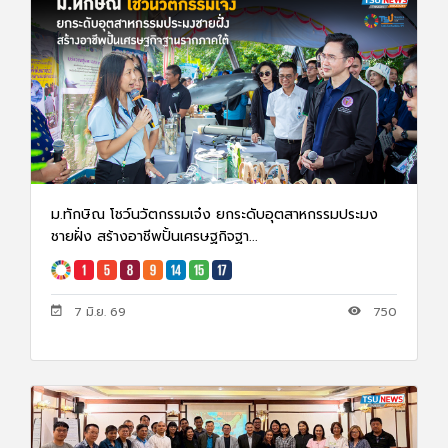
ม.ทักษิณ โชว์นวัตกรรมเจ๋ง ยกระดับอุตสาหกรรมประมง
ชายฝั่ง สร้างอาชีพปั้นเศรษฐกิจฐา...
7 มิ.ย. 69
750