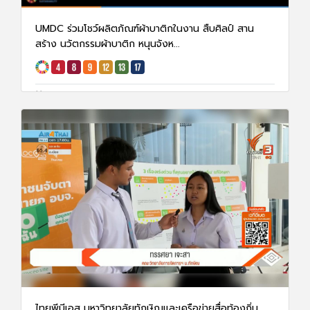
UMDC ร่วมโชว์ผลิตภัณฑ์ผ้าบาติกในงาน สืบศิลป์ สาน
สร้าง นวัตกรรมผ้าบาติก หนุนจังห...
7 ก.พ. 68
1552
ไทยพีบีเอส มหาวิทยาลัยทักษิณและเครือข่ายสื่อท้องถิ่น