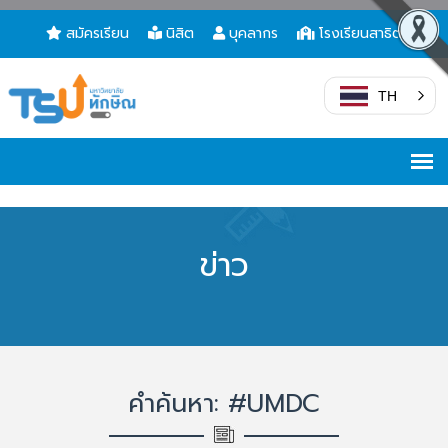
สมัครเรียน
นิสิต
บุคลากร
โรงเรียนสาธิต
TH
ข่าว
คำค้นหา: #UMDC