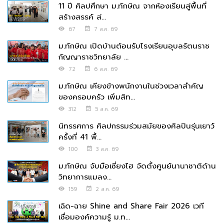
11 ปี ศิลปศึกษา ม.ทักษิณ จากห้องเรียนสู่พื้นที่
สร้างสรรค์ ส่...
67
7 ส.ค. 69
ม.ทักษิณ เปิดบ้านต้อนรับโรงเรียนอุบลรัตนราช
กัญญาราชวิทยาลัย ...
72
6 ส.ค. 69
ม.ทักษิณ เคียงข้างพนักงานในช่วงเวลาสำคัญ
ของครอบครัว เพิ่มสิท...
312
5 ส.ค. 69
นิทรรศการ ศิลปกรรมร่วมสมัยของศิลปินรุ่นเยาว์
ครั้งที่ 41 พื้...
100
3 ส.ค. 69
ม.ทักษิณ จับมือเซี่ยงไฮ จัดตั้งศูนย์นานาชาติด้าน
วิทยาการแมลง...
159
2 ส.ค. 69
เฉิด-ฉาย Shine and Share Fair 2026 เวที
เชื่อมองค์ความรู้ ม.ท...