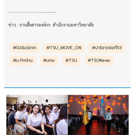
……………………………............
ข่าว : งานสื่อสารองค์กร สำนักงานมหาวิทยาลัย
#ปัจฉิมนิเทศ
#TSU_MOVE_ON
#ปาริชาตช่อที่53
#ม.ทักษิณ
#มทษ
#TSU
#TSUNews