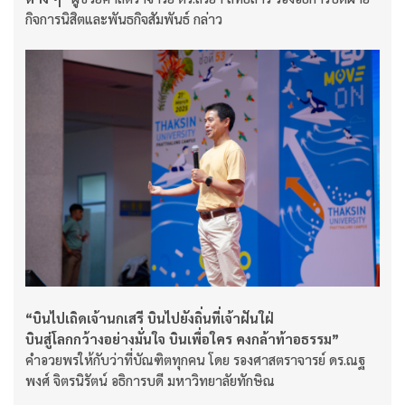
กิจการนิสิตและพันธกิจสัมพันธ์ กล่าว
“บินไปเถิดเจ้านกเสรี บินไปยังถิ่นที่เจ้าฝันใฝ่
บินสู่โลกกว้างอย่างมั่นใจ บินเพื่อใคร คงกล้าท้าอธรรม”
คำอวยพรให้กับว่าที่บัณฑิตทุกคน โดย รองศาสตราจารย์ ดร.ณฐ
พงศ์ จิตรนิรัตน์ อธิการบดี มหาวิทยาลัยทักษิณ