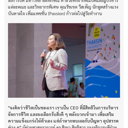
อธิการบดี มหาวิทยาลัยทักษิณ คำอวยพรจากคณบดีและผู้บริหาร
แต่ละคณะ และวิทยากรพิเศษ คุณรัชเขต วีสเพ็ญ นักพูดสร้างแรง
บันดาลใจ เพิ่มแพชชั่น (Passion) ก้าวต่อไปสู่วัยทำงาน
"จงคิดว่าชีวิตเป็นของเรา เราเป็น CEO ที่มีสิทธิในการบริหาร
จัดการชีวิต และจงเลือกรับสิ่งดี ๆ พลังบวกเข้ามา เพื่อเสริม
ความแข็งแกร่งให้ตัวเอง แต่ถ้าหากพบเจอกับปัญหา อุปสรรค
ต่าง ๆ"
ผู้ช่วยศาสตราจารย์ ดร.สิรยา สิทธิสาร รองอธิการบดีฝ่าย