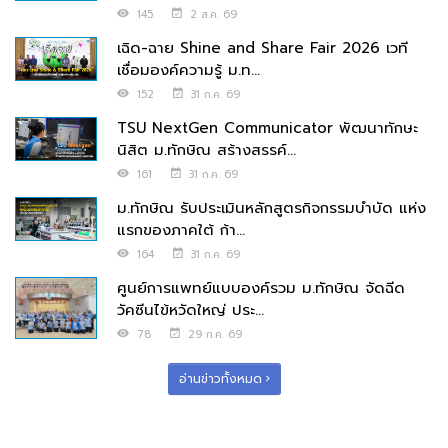
145
2 ส.ค. 69
เฉิด-ฉาย Shine and Share Fair 2026 เวที
เชื่อมองค์ความรู้ ม.ท...
152
31 ก.ค. 69
TSU NextGen Communicator พัฒนาทักษะ
นิสิต ม.ทักษิณ สร้างสรรค์...
161
31 ก.ค. 69
ม.ทักษิณ รับประเมินหลักสูตรกิจกรรมบำบัด แห่ง
แรกของภาคใต้ ก้า...
164
31 ก.ค. 69
ศูนย์การแพทย์แบบองค์รวม ม.ทักษิณ จัดฉีด
วัคซีนไข้หวัดใหญ่ ประ...
78
29 ก.ค. 69
อ่านข่าวทั้งหมด