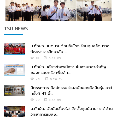
TSU NEWS
ม.ทักษิณ เปิดบ้านต้อนรับโรงเรียนอุบลรัตนราช
กัญญาราชวิทยาลัย ...
45
6 ส.ค. 69
ม.ทักษิณ เคียงข้างพนักงานในช่วงเวลาสำคัญ
ของครอบครัว เพิ่มสิท...
261
5 ส.ค. 69
นิทรรศการ ศิลปกรรมร่วมสมัยของศิลปินรุ่นเยาว์
ครั้งที่ 41 พื้...
79
3 ส.ค. 69
ม.ทักษิณ จับมือเซี่ยงไฮ จัดตั้งศูนย์นานาชาติด้าน
วิทยาการแมลง...