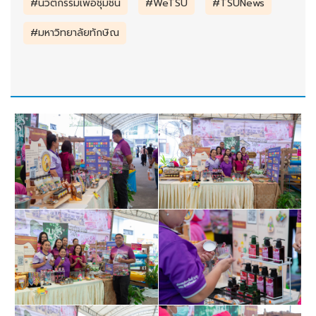
#นวัตกรรมเพื่อชุมชน
#WeTSU
#TSUNews
#มหาวิทยาลัยทักษิณ