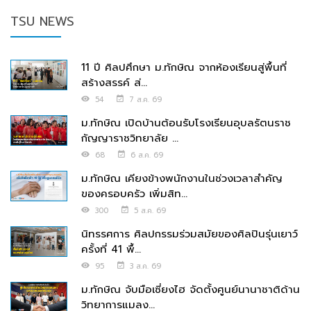
TSU NEWS
11 ปี ศิลปศึกษา ม.ทักษิณ จากห้องเรียนสู่พื้นที่
สร้างสรรค์ ส่...
54
7 ส.ค. 69
ม.ทักษิณ เปิดบ้านต้อนรับโรงเรียนอุบลรัตนราช
กัญญาราชวิทยาลัย ...
68
6 ส.ค. 69
ม.ทักษิณ เคียงข้างพนักงานในช่วงเวลาสำคัญ
ของครอบครัว เพิ่มสิท...
300
5 ส.ค. 69
นิทรรศการ ศิลปกรรมร่วมสมัยของศิลปินรุ่นเยาว์
ครั้งที่ 41 พื้...
95
3 ส.ค. 69
ม.ทักษิณ จับมือเซี่ยงไฮ จัดตั้งศูนย์นานาชาติด้าน
วิทยาการแมลง...