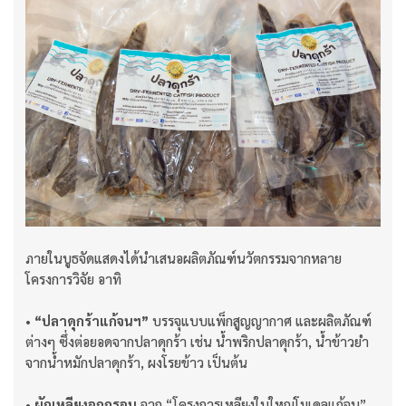
ภายในบูธจัดแสดงได้นำเสนอผลิตภัณฑ์นวัตกรรมจากหลาย
โครงการวิจัย อาทิ
• “ปลาดุกร้าแก้จนฯ”
บรรจุแบบแพ็กสูญญากาศ และผลิตภัณฑ์
ต่างๆ ซึ่งต่อยอดจากปลาดุกร้า เช่น น้ำพริกปลาดุกร้า, น้ำข้าวยำ
จากน้ำหมักปลาดุกร้า, ผงโรยข้าว เป็นต้น
• ผักเหลียงอกกรอบ
จาก “โครงการเหลียงใบใหญ่โมเดลแก้จน”