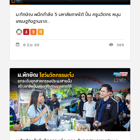
ม.ทักษิณ ผนึกกำลัง 5 มหาลัยภาคใต้ ปั้น ครูนวัตกร หนุน
เศรษฐกิจฐานราก...
8 มิ.ย. 69
569