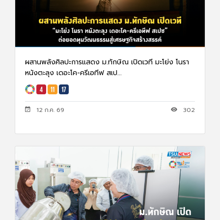
ผสานพลังศิลปะการแสดง ม.ทักษิณ เปิดเวที มะโย่ง โนรา
หนังตะลุง เดอะโค-ครีเอทีฟ สเป...
12 ก.ค. 69
302