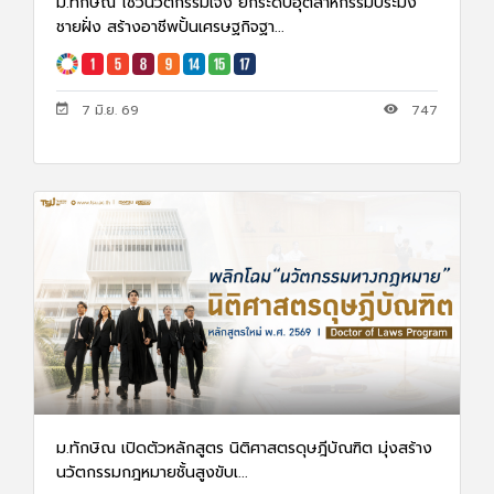
ม.ทักษิณ โชว์นวัตกรรมเจ๋ง ยกระดับอุตสาหกรรมประมง
ชายฝั่ง สร้างอาชีพปั้นเศรษฐกิจฐา...
7 มิ.ย. 69
747
ม.ทักษิณ เปิดตัวหลักสูตร นิติศาสตรดุษฎีบัณฑิต มุ่งสร้าง
นวัตกรรมกฎหมายชั้นสูงขับเ...