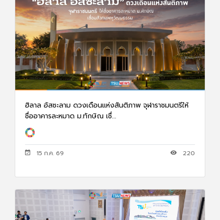
ฮิลาล อัสซะลาม ดวงเดือนแห่งสันติภาพ จุฬาราชมนตรีให้
ชื่ออาคารละหมาด ม.ทักษิณ เชื่...
15 ก.ค. 69
220