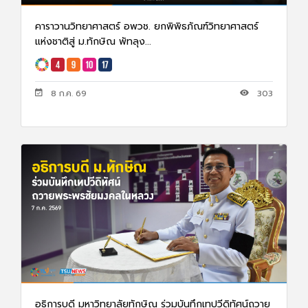
คาราวานวิทยาศาสตร์ อพวช. ยกพิพิธภัณฑ์วิทยาศาสตร์
แห่งชาติสู่ ม.ทักษิณ พัทลุง...
8 ก.ค. 69
303
อธิการบดี มหาวิทยาลัยทักษิณ ร่วมบันทึกเทปวีดิทัศน์ถวาย