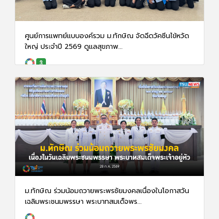
ศูนย์การแพทย์แบบองค์รวม ม.ทักษิณ จัดฉีดวัคซีนไข้หวัด
ใหญ่ ประจำปี 2569 ดูแลสุขภาพ...
29 ก.ค. 69
79
ม.ทักษิณ ร่วมน้อมถวายพระพรชัยมงคลเนื่องในโอกาสวัน
เฉลิมพระชนมพรรษา พระบาทสมเด็จพร...