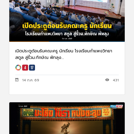
เปิดประตูต้อนรับคณะครู นักเรียน โรงเรียนกำแพงวิทยา
สตูล สู่รั้วม.ทักษิณ พัทลุง...
14 ก.ค. 69
431