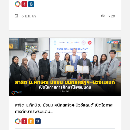
6 มิ.ย. 69
729
สาธิต ม.ทักษิณ มัธยม ผนึกสหรัฐฯ-นิวซีแลนด์ เปิดโอกาส
การศึกษาไร้พรมแดน...