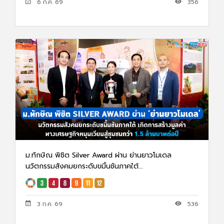
6 ก.ค. 69
356
ม.ทักษิณ พิชิต Silver Award ผ่าน ย่านยาวโมเดล
นวัตกรรมสังคมยกระดับขมิ้นชันภาคใต้...
3 ก.ค. 69
536