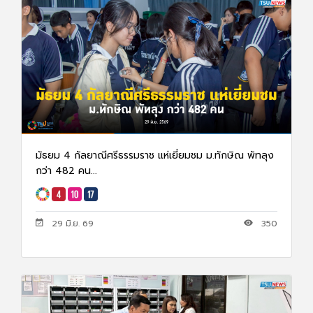
มัธยม 4 กัลยาณีศรีธรรมราช แห่เยี่ยมชม ม.ทักษิณ พัทลุง
กว่า 482 คน...
29 มิ.ย. 69
350