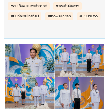
#สมเด็จพระนางเจ้าสิริกิติ์
#พระพันปีหลวง
#บันทึกเทปโทรทัศน์
#เทิดพระเกียรติ
#TSUNEWS