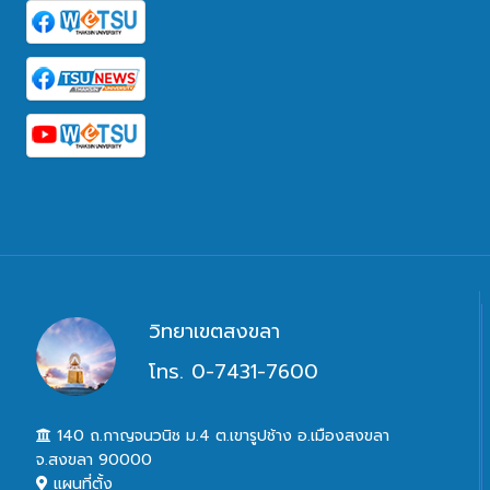
วิทยาเขตสงขลา
โทร. 0-7431-7600
140 ถ.กาญจนวนิช ม.4 ต.เขารูปช้าง อ.เมืองสงขลา
จ.สงขลา 90000
แผนที่ตั้ง