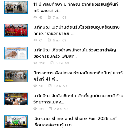
11 ปี ศิลปศึกษา ม.ทักษิณ จากห้องเรียนสู่พื้นที่
สร้างสรรค์ ส่...
43
7 ส.ค. 69
ม.ทักษิณ เปิดบ้านต้อนรับโรงเรียนอุบลรัตนราช
กัญญาราชวิทยาลัย ...
61
6 ส.ค. 69
ม.ทักษิณ เคียงข้างพนักงานในช่วงเวลาสำคัญ
ของครอบครัว เพิ่มสิท...
290
5 ส.ค. 69
นิทรรศการ ศิลปกรรมร่วมสมัยของศิลปินรุ่นเยาว์
ครั้งที่ 41 พื้...
90
3 ส.ค. 69
ม.ทักษิณ จับมือเซี่ยงไฮ จัดตั้งศูนย์นานาชาติด้าน
วิทยาการแมลง...
153
2 ส.ค. 69
เฉิด-ฉาย Shine and Share Fair 2026 เวที
เชื่อมองค์ความรู้ ม.ท...