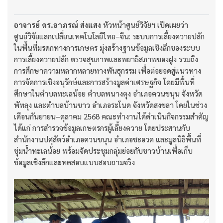
อาจารย์ ดร.อาภรณ์ ส่งแสง
หัวหน้าศูนย์วิจัยฯ เปิดเผยว่า
ศูนย์วิจัยแลกเปลี่ยนเทคโนโลยีไทย–จีน: ระบบการเลี้ยงควายปลัก
ในพื้นที่มรดกทางการเกษตร มุ่งสร้างฐานข้อมูลเชิงลึกของระบบ
การเลี้ยงควายปลัก ตรวจสุขภาพและพยาธิสภาพของฝูง รวมถึง
การศึกษาความหลากหลายทางพันธุกรรม เพื่อต่อยอดสู่แนวทาง
การจัดการเชิงอนุรักษ์และการสร้างมูลค่าเศรษฐกิจ โดยมีพื้นที่
ศึกษาในตำบลทะเลน้อย ตำบลพนางตุง อำเภอควนขนุน จังหวัด
พัทลุง และตำบลบ้านขาว อำเภอระโนด จังหวัดสงขลา โดยในช่วง
เดือนกันยายน–ตุลาคม 2568 คณะทำงานได้ดำเนินกิจกรรมสำคัญ
ได้แก่ การสำรวจข้อมูลเกษตรกรผู้เลี้ยงควาย โดยประสานกับ
สำนักงานปศุสัตว์อำเภอควนขนุน อำเภอชะอวด และมูลนิธิพื้นที่
ชุ่มน้ำทะเลน้อย พร้อมจัดประชุมกลุ่มย่อยกับชาวบ้านเพื่อเก็บ
ข้อมูลเชิงลึกและทดสอบแบบสอบถามจริง