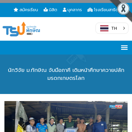
สมัครเรียน
นิสิต
บุคลากร
โรงเรียนสาธิต
TH
นักวิจัย ม.ทักษิณ จับมือภาคี เดินหน้าศึกษาควายปลัก
มรดกเกษตรโลก