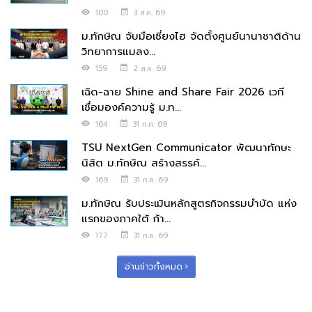
100
3 ส.ค. 69
ม.ทักษิณ จับมือเซี่ยงไฮ จัดตั้งศูนย์นานาชาติด้าน
วิทยาการแมลง...
159
2 ส.ค. 69
เฉิด-ฉาย Shine and Share Fair 2026 เวที
เชื่อมองค์ความรู้ ม.ท...
164
31 ก.ค. 69
TSU NextGen Communicator พัฒนาทักษะ
นิสิต ม.ทักษิณ สร้างสรรค์...
169
31 ก.ค. 69
ม.ทักษิณ รับประเมินหลักสูตรกิจกรรมบำบัด แห่ง
แรกของภาคใต้ ก้า...
177
31 ก.ค. 69
อ่านข่าวทั้งหมด