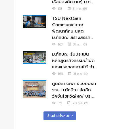
เชื่อมองค์ความรู้ ม.ท...
153
31 ก.ค. 69
TSU NextGen
Communicator
พัฒนาทักษะนิสิต
ม.ทักษิณ สร้างสรรค์...
163
31 ก.ค. 69
ม.ทักษิณ รับประเมิน
หลักสูตรกิจกรรมบำบัด
แห่งแรกของภาคใต้ ก้า...
165
31 ก.ค. 69
ศูนย์การแพทย์แบบองค์
รวม ม.ทักษิณ จัดฉีด
วัคซีนไข้หวัดใหญ่ ประ...
79
29 ก.ค. 69
อ่านข่าวทั้งหมด