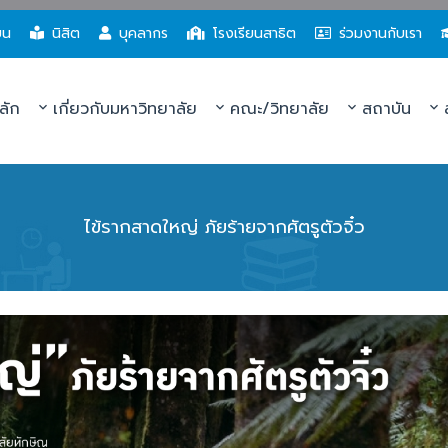
ยน
นิสิต
บุคลากร
โรงเรียนสาธิต
ร่วมงานกับเรา
ลัก
เกี่ยวกับมหาวิทยาลัย
คณะ/วิทยาลัย
สถาบัน
ส
ไข้รากสาดใหญ่ ภัยร้ายจากศัตรูตัวจิ๋ว