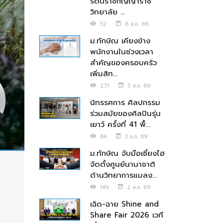
รัตนราชกัญญาราช
วิทยาลัย ...
52
6 ส.ค. 69
ม.ทักษิณ เคียงข้าง
พนักงานในช่วงเวลา
สำคัญของครอบครัว
เพิ่มสิท...
271
5 ส.ค. 69
นิทรรศการ ศิลปกรรม
ร่วมสมัยของศิลปินรุ่น
เยาว์ ครั้งที่ 41 พื้...
84
3 ส.ค. 69
ม.ทักษิณ จับมือเซี่ยงไฮ
จัดตั้งศูนย์นานาชาติ
ด้านวิทยาการแมลง...
149
2 ส.ค. 69
เฉิด-ฉาย Shine and
Share Fair 2026 เวที