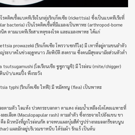
โรคติดเชื้อแบคทีเรียในกลุ่มริกเก็ตเซีย (rickettsia) ซึ่งเป็นแบคทีเรียที่
ular bacteria) เป็นโรคติดเชื้อที่มีแมลงเป็นพาหะ (arthropod-borne
3 ชนิด ตามแบคทีเรียสาเหตุของโรค และแมลงพาหะ ได้แก่
ettsia prowazekii [ริกเก็ตเซีย โพรวาเซกกิไอ] มี เหาที่อยู่ตามขนลำตัว
ระบาดในช่วงฤดูหนาว ภัยพิบัติ สงคราม ซึ่งคนมีสุขอนามัยส่วนตัวต่ำ
a tsutsugamushi [โอเรียนเชีย ซูซูกามูชิ] มี ไรอ่อน (mite/chigger)
ินป่า/แคมปิ้ง พึงระวัง
tsia typhi [ริกเก็ตเซีย ไทฟี] มี หมัดหนู (flea) เป็นพาหะ
่อยตามตัว ไอแห้ง ปวดกระบอกตา ตาแดง ต่อมน้ำเหลืองโตโดยเฉพาะที่
ูนแดงละเอียด (Maculopapular rash) ตามลำตัว ซึ่งกระจายไปยังแขน ขา
ือ ผิวหนังที่ถูกไรอ่อนกัด อาจพบแผลบุ๋มสีดำรูปร่างกลมออกรีขอบนูน
schar) แผลมักอยู่บริเวณขาหนีบ ใต้ร่มผ้า รักแร้ เป็นต้น