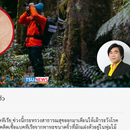
ิ๋ว
บคทีเรีย ช่วงนี้กระทรวงสาธารณสุขออกมาเตือนให้เฝ้าระวังโรค
คติดเชื้อแบคทีเรียจากพาหะขนาดจิ๋วที่มักแฝงตัวอยู่ในพุ่มไม้