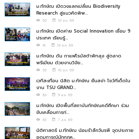
ม.ทักษิณ เปิดวงแลกเปลี่ยน Biodiversity
Research สู่แนวคิดพิพ...
50
10 ส.ค. 69
ม.ทักษิณ เปิดค่าย Social Innovation เชื่อม 9
ประเทศ เรียนรู้...
41
10 ส.ค. 69
ม.ทักษิณ ดัน กาแฟโรบัสต้าพัทลุง สู่ตลาด
พรีเมียม ด้วยงานวิจัย...
50
10 ส.ค. 69
เวทีสะเทือน นิสิต ม.ทักษิณ ยืนสง่า โชว์ทีเด็ดใน
งาน TSU GRAND...
83
9 ส.ค. 69
ม.ทักษิณ เปิดพื้นที่สถาบันทักษิณคดีศึกษา ร่วม
ขับเคลื่อนการท่...
63
7 ส.ค. 69
นิติศาสตร์ ม.ทักษิณ น้อมรำลึกวันรพี จุดประกาย
อุดมการณ์นักกฎห...