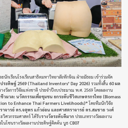
ละนักเรียนโรงเรียนสาธิตมหาวิทยาลัยทักษิณ ฝ่ายมัธยม เข้าร่วมจัด
กประดิษฐ์ 2569 (Thailand Inventors’ Day 2026)
รวมทั้งสิ้น
60 ผล
รางวัลการวิจัยแห่งชาติ ประจำปีงบประมาณ พ.ศ. 2569 โดยผลงาน
นชีวมวล: นวัตกรรมเพื่อชุมชน ยกระดับชีวิตเกษตรกรไทย (Biomass
ion to Enhance Thai Farmers Livelihoods)”
โดยทีมนักวิจัย
ตราจารย์ ดร.จตุพร แก้วอ่อน และศาสตราจารย์ ดร.สมชาย วงศ์
ณะวิศวกรรมศาสตร์ ได้รับ
รางวัลระดับดีมาก
ประเภทรางวัลผลงาน
ดงในโซนรางวัลผลงานประดิษฐ์คิดค้น บูธ
CB07