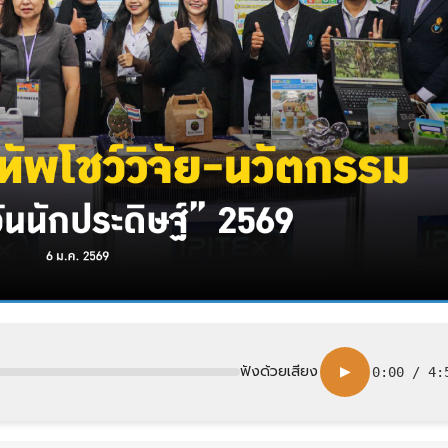
ฟังด้วยเสียง
▶
0:00
/
4: