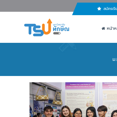
สมัครเรี
หน้าห
ม.