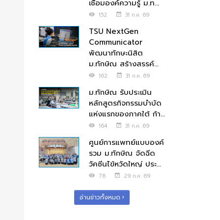
เชื่อมองค์ความรู้ ม.ท...
152
31 ก.ค. 69
TSU NextGen
Communicator
พัฒนาทักษะนิสิต
ม.ทักษิณ สร้างสรรค์...
162
31 ก.ค. 69
ม.ทักษิณ รับประเมิน
หลักสูตรกิจกรรมบำบัด
แห่งแรกของภาคใต้ ก้า...
164
31 ก.ค. 69
ศูนย์การแพทย์แบบองค์
รวม ม.ทักษิณ จัดฉีด
วัคซีนไข้หวัดใหญ่ ประ...
78
29 ก.ค. 69
อ่านข่าวทั้งหมด