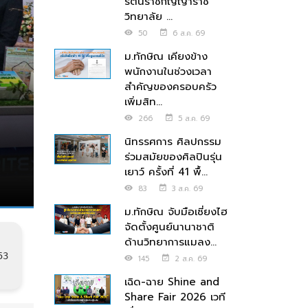
รัตนราชกัญญาราช
วิทยาลัย ...
50
6 ส.ค. 69
ม.ทักษิณ เคียงข้าง
พนักงานในช่วงเวลา
สำคัญของครอบครัว
เพิ่มสิท...
266
5 ส.ค. 69
นิทรรศการ ศิลปกรรม
ร่วมสมัยของศิลปินรุ่น
เยาว์ ครั้งที่ 41 พื้...
83
3 ส.ค. 69
ม.ทักษิณ จับมือเซี่ยงไฮ
จัดตั้งศูนย์นานาชาติ
ด้านวิทยาการแมลง...
53
145
2 ส.ค. 69
เฉิด-ฉาย Shine and
Share Fair 2026 เวที