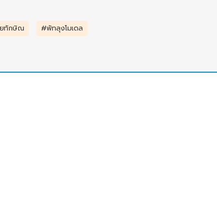
ัยทักษิณ
#พัทลุงโมเดล