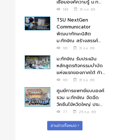
เชื่อมองค์ความรู้ ม.ท...
149
31 ก.ค. 69
TSU NextGen
Communicator
พัฒนาทักษะนิสิต
ม.ทักษิณ สร้างสรรค์...
161
31 ก.ค. 69
ม.ทักษิณ รับประเมิน
หลักสูตรกิจกรรมบำบัด
แห่งแรกของภาคใต้ ก้า...
161
31 ก.ค. 69
ศูนย์การแพทย์แบบองค์
รวม ม.ทักษิณ จัดฉีด
วัคซีนไข้หวัดใหญ่ ประ...
77
29 ก.ค. 69
อ่านข่าวทั้งหมด