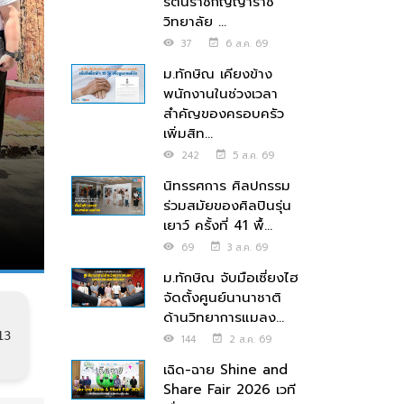
รัตนราชกัญญาราช
วิทยาลัย ...
37
6 ส.ค. 69
ม.ทักษิณ เคียงข้าง
พนักงานในช่วงเวลา
สำคัญของครอบครัว
เพิ่มสิท...
242
5 ส.ค. 69
นิทรรศการ ศิลปกรรม
ร่วมสมัยของศิลปินรุ่น
เยาว์ ครั้งที่ 41 พื้...
69
3 ส.ค. 69
ม.ทักษิณ จับมือเซี่ยงไฮ
จัดตั้งศูนย์นานาชาติ
ด้านวิทยาการแมลง...
13
144
2 ส.ค. 69
เฉิด-ฉาย Shine and
Share Fair 2026 เวที