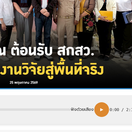
ฟังด้วยเสียง
▶
0:00
/
2: