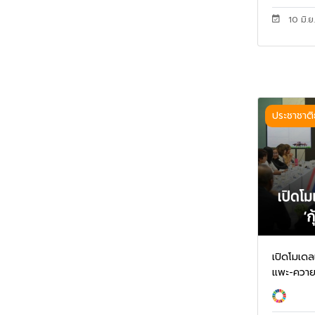
10 มิ.ย
ประชาชาติ
เปิดโมเดล
แพะ-ควาย.