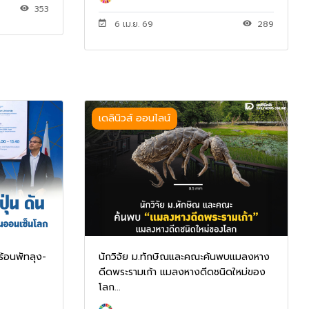
353
6 เม.ย. 69
289
เดลินิวส์ ออนไลน์
ุร้อนพัทลุง-
นักวิจัย ม.ทักษิณและคณะค้นพบแมลงหาง
ดีดพระรามเก้า แมลงหางดีดชนิดใหม่ของ
โลก...