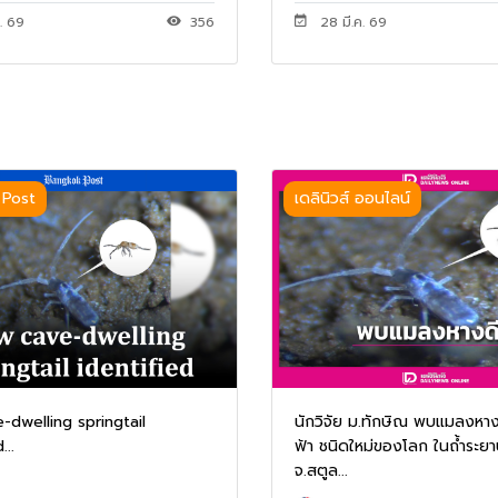
. 69
356
28 มี.ค. 69
 Post
เดลินิวส์ ออนไลน์
-dwelling springtail
นักวิจัย ม.ทักษิณ พบแมลงหางด
...
ฟ้า ชนิดใหม่ของโลก ในถ้ำระยา
จ.สตูล...