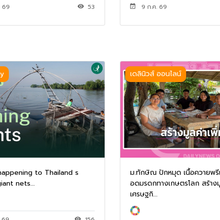
. 69
53
9 ก.ค. 69
y
เดลินิวส์ ออนไลน์
happening to Thailand s
ม.ทักษิณ ปักหมุด เนื้อควายพรี
ant nets...
อดมรดกทางเกษตรโลก สร้างมูล
เศรษฐกิ...
. 69
156