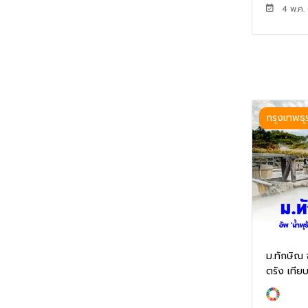
4 พ.ค.
กรุงเทพธุ
ม.ทักษิณ จ
ตรัง เทีย