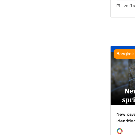
28 มี.ค
Bangkok
New cave
identified