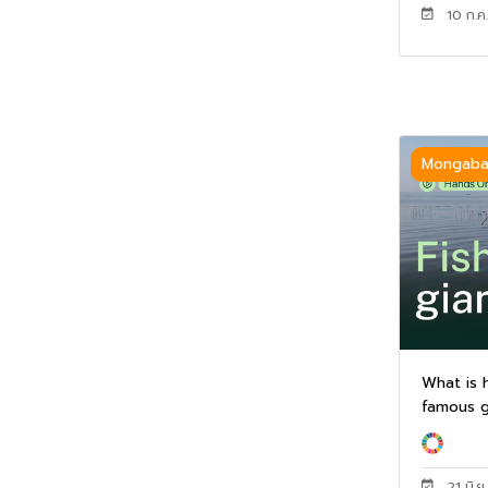
10 ก.ค
Mongaba
What is 
famous gi
21 มิ.ย