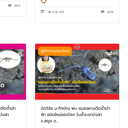
363
18 ก.พ. 69
439
ผู้จัดการออนไลน์
ีดถ้ำเจ้า
นักวิจัย ม.ทักษิณ พบ แมลงหางดีดถ้ำเจ้า
บังสา
ฟ้า ชนิดใหม่ของโลก ในถ้ำระยาบังสา
จ.สตูล ด...