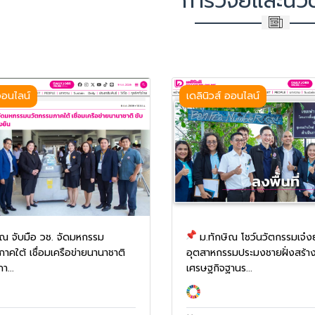
การวิจัยและนว
 ออนไลน์
เดลินิวส์ ออนไลน์
ิณ จับมือ วช. จัดมหกรรม
ม.ทักษิณ โชว์นวัตกรรมเจ๋ง
าคใต้ เชื่อมเครือข่ายนานาชาติ
อุตสาหกรรมประมงชายฝั่งสร้าง
า...
เศรษฐกิจฐานร...