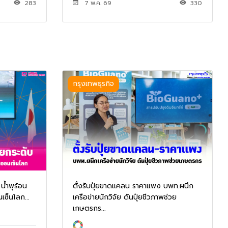
283
7 พ.ค. 69
330
กรุงเทพธุรกิจ
น้ำพุร้อน
ตั้งรับปุ๋ยขาดแคลน ราคาแพง บพท.ผนึก
ซ็นโลก...
เครือข่ายนักวิจัย ดันปุ๋ยชีวภาพช่วย
เกษตรกร...