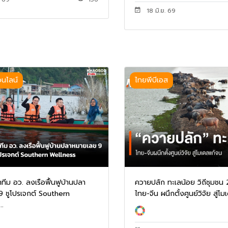
18 มิ.ย. 69
อนไลน์
ไทยพีบีเอส
ทีม อว. ลงเรือฟื้นฟูบ้านปลา
ควายปลัก ทะเลน้อย วิถีชุมชน 
9 ชูโปรเจกต์ Southern
ไทย-จีน ผนึกตั้งศูนย์วิจัย สู่โม
..