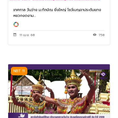
เทศกาล วันว่าง ม.ทักษิณ ยิ่งใหญ่ โชว์เบญจาประดับแทง
หยวกงดงาม...
11 เม.ย. 68
758
NBT 11