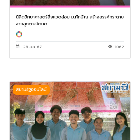
นิสิตวิทยาศาสตร์สิ่งแวดล้อม ม.ทักษิณ สร้างสรรค์กระดาษ
จากลูกตาลโตนด...
28 ส.ค. 67
1062
สยามรัฐออนไลน์