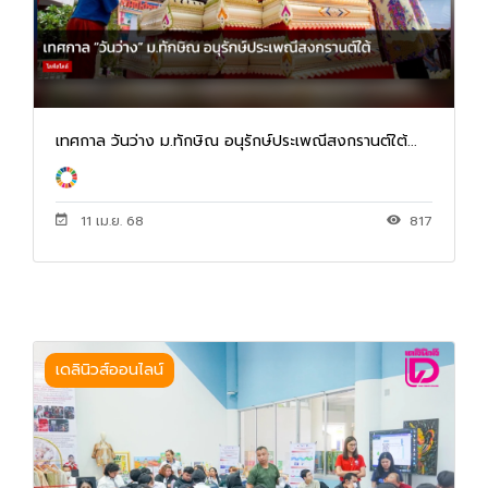
เทศกาล วันว่าง ม.ทักษิณ อนุรักษ์ประเพณีสงกรานต์ใต้...
11 เม.ย. 68
817
เดลินิวส์ออนไลน์