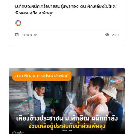
ม.ทักษิณผนึกเครือข่ายสินธุ์แพรทอง ดัน ผักเหลียงใบใหญ่
พืชเศรษฐกิจ จ.พัทลุง...
11 พ.ค. 69
229
สวท.พัทลุง กรมประชาสัมพันธ์