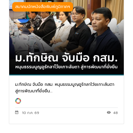
สมาคมนักหนังสือพิมพ์ภูมิภาคฯ
ม.ทักษิณ จับมือ กสม. หนุนธรรมนูญอูรักลาโว้ยเกาะลันตา
สู่การพัฒนาที่ยั่งยืน...
10 ก.ค. 69
48