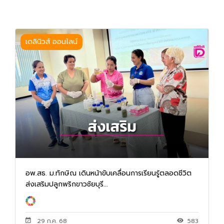
เดลินิวส์ ออนไลน์
อพ.สธ. ม.ทักษิณ เดินหน้าขับเคลื่อนการเรียนรู้ตลอดชีวิต
ส่งเสริมปลูกพริกขาวชัยบุรี...
29 ก.ค. 68
583