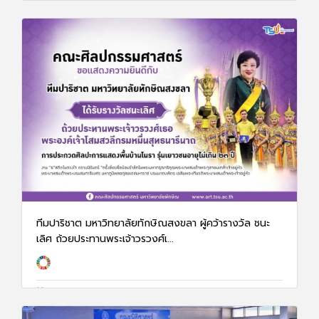
ทีมปาริชาต มหาวิทยาลัยทักษิณสงขลา ผู้คว้ารางวัล ชนะ
เลิศ ถ้วยประทานพระเจ้าวรวงศ์เ...
18 ต.ค. 68
1118