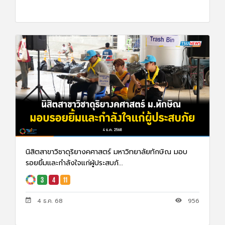
นิสิตสาขาวิชาดุริยางคศาสตร์ มหาวิทยาลัยทักษิณ มอบ
รอยยิ้มและกำลังใจแก่ผู้ประสบภั...
4 ธ.ค. 68
956