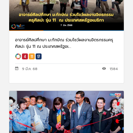
อาจารย์ศิลปศึกษา ม.ทักษิณ ร่วมโชว์ผลงานจิตรกรรมครุ
ศิลปะ รุ่น 11 ณ ประเทศสหรัฐอเ...
9 มี.ค. 68
1584