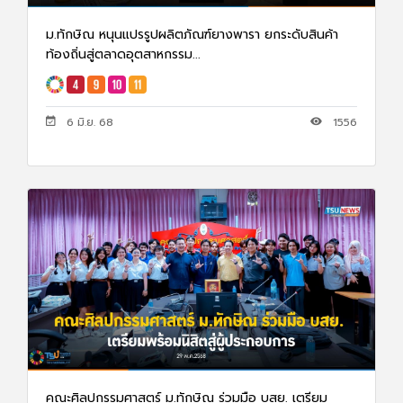
ม.ทักษิณ หนุนแปรรูปผลิตภัณฑ์ยางพารา ยกระดับสินค้า
ท้องถิ่นสู่ตลาดอุตสาหกรรม...
6 มิ.ย. 68
1556
คณะศิลปกรรมศาสตร์ ม.ทักษิณ ร่วมมือ บสย. เตรียม