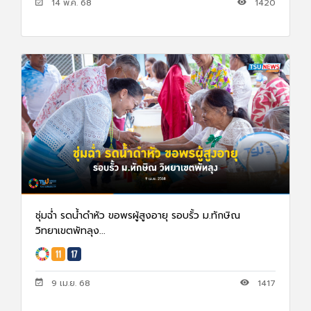
14 พ.ค. 68
1420
ชุ่มฉ่ำ รดน้ำดำหัว ขอพรผู้สูงอายุ รอบรั้ว ม.ทักษิณ
วิทยาเขตพัทลุง...
9 เม.ย. 68
1417