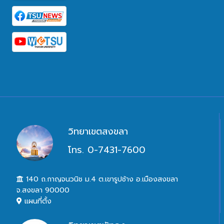
วิทยาเขตสงขลา
โทร. 0-7431-7600
140 ถ.กาญจนวนิช ม.4 ต.เขารูปช้าง อ.เมืองสงขลา
จ.สงขลา 90000
แผนที่ตั้ง