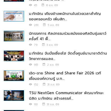
45
6 ส.ค. 69
ม.ทักษิณ เคียงข้างพนักงานในช่วงเวลาสำคัญ
ของครอบครัว เพิ่มสิท...
261
5 ส.ค. 69
นิทรรศการ ศิลปกรรมร่วมสมัยของศิลปินรุ่นเยาว์
ครั้งที่ 41 พื้...
79
3 ส.ค. 69
ม.ทักษิณ จับมือเซี่ยงไฮ จัดตั้งศูนย์นานาชาติด้าน
วิทยาการแมลง...
145
2 ส.ค. 69
เฉิด-ฉาย Shine and Share Fair 2026 เวที
เชื่อมองค์ความรู้ ม.ท...
152
31 ก.ค. 69
TSU NextGen Communicator พัฒนาทักษะ
นิสิต ม.ทักษิณ สร้างสรรค์...
161
31 ก.ค. 69