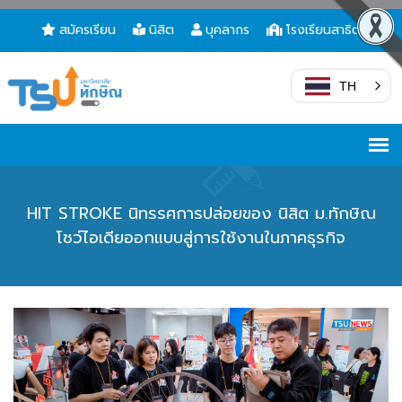
สมัครเรียน
นิสิต
บุคลากร
โรงเรียนสาธิต
TH
HIT STROKE นิทรรศการปล่อยของ นิสิต ม.ทักษิณ
โชว์ไอเดียออกแบบสู่การใช้งานในภาคธุรกิจ