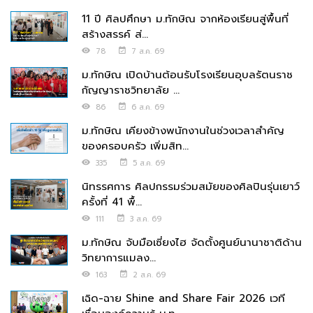
11 ปี ศิลปศึกษา ม.ทักษิณ จากห้องเรียนสู่พื้นที่
สร้างสรรค์ ส่...
78
7 ส.ค. 69
ม.ทักษิณ เปิดบ้านต้อนรับโรงเรียนอุบลรัตนราช
กัญญาราชวิทยาลัย ...
86
6 ส.ค. 69
ม.ทักษิณ เคียงข้างพนักงานในช่วงเวลาสำคัญ
ของครอบครัว เพิ่มสิท...
335
5 ส.ค. 69
นิทรรศการ ศิลปกรรมร่วมสมัยของศิลปินรุ่นเยาว์
ครั้งที่ 41 พื้...
111
3 ส.ค. 69
ม.ทักษิณ จับมือเซี่ยงไฮ จัดตั้งศูนย์นานาชาติด้าน
วิทยาการแมลง...
163
2 ส.ค. 69
เฉิด-ฉาย Shine and Share Fair 2026 เวที