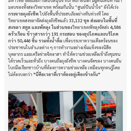
มหาวิทยาลัยและการสนับสนุนจากภาคีภายนอก มีผู้คนเดินทางมา
มอบของทั้งสองวิทยาเขต พร้อมกันนั้น “ศูนย์ปันน้ำใจ” ยังได้เร่ง
กระจายถุงยังชีพ
ไปยังพื้นที่ประสบภัยอย่างทันท่วงที โดย
วิทยาเขตสงขลาจัดส่งถุงยังชีพแล้ว
33,132 ชุด ส่งมอบในพื้นที่
สงขลา สตูล และพัทลุง ในส่วนของ
วิทยาเขตพัทลุงจัดส่ง
4,586
ครัวเรือน ข้าวสารกว่า 191 กระสอบ ของอุปโภคและบริโภค
กว่า 50,446 ชิ้น รวมทั้งน้ำดื่ม
เพื่อบรรเทาความเดือดร้อนของ
ประชาชนในอำเภอต่าง ๆ การทำงานอย่างเข้มแข็งของนิสิต
บุคลากร และเครือข่ายจิตอาสา ทำให้ความช่วยเหลือเข้าถึงชุมชน
ได้รวดเร็วและทั่วถึง บางคนถือถุงยังชีพ บางคนจัดของ บางคนยืน
โบกมือเรียกชาวบ้านที่ต้องการความช่วยเหลือ เหมือนทุกคนรู้โดย
ไม่ต้องบอกว่า
“นี่คือเวลาที่เราต้องอยู่เคียงข้างกัน”