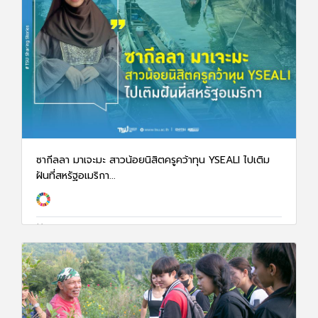
ซากีลลา มาเจะมะ สาวน้อยนิสิตครูคว้าทุน YSEALI ไปเติม
ฝันที่สหรัฐอเมริกา...
28 ม.ค. 68
3249