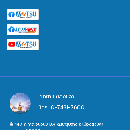
วิทยาเขตสงขลา
โทร. 0-7431-7600
140 ถ.กาญจนวนิช ม.4 ต.เขารูปช้าง อ.เมืองสงขลา