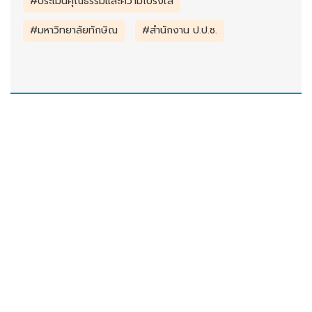
#ประเมินคุณธรรมและความโปร่งใส
#มหาวิทยาลัยทักษิณ
#สํานักงาน ป.ป.ช.