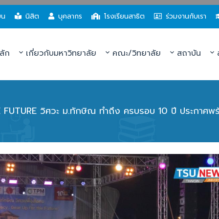
ยน
นิสิต
บุคลากร
โรงเรียนสาธิต
ร่วมงานกับเรา
ลัก
เกี่ยวกับมหาวิทยาลัย
คณะ/วิทยาลัย
สถาบัน
ส
UTURE วิศวะ ม.ทักษิณ ทำถึง ครบรอบ 10 ปี ประกาศพร้อ