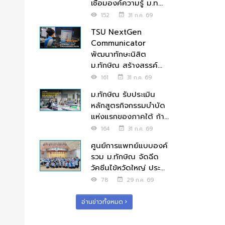
เชื่อมองค์ความรู้ ม.ท...
152
31 ก.ค. 69
TSU NextGen
Communicator
พัฒนาทักษะนิสิต
ม.ทักษิณ สร้างสรรค์...
161
31 ก.ค. 69
ม.ทักษิณ รับประเมิน
หลักสูตรกิจกรรมบำบัด
แห่งแรกของภาคใต้ ก้า...
164
31 ก.ค. 69
ศูนย์การแพทย์แบบองค์
รวม ม.ทักษิณ จัดฉีด
วัคซีนไข้หวัดใหญ่ ประ...
78
29 ก.ค. 69
อ่านข่าวทั้งหมด