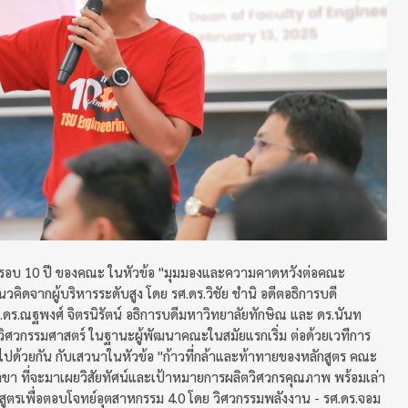
บรอบ 10 ปี ของคณะ ในหัวข้อ "มุมมองและความคาดหวังต่อคณะ
วคิดจากผู้บริหารระดับสูง โดย รศ.ดร.วิชัย ชำนิ อดีตอธิการบดี
.ดร.ณฐพงศ์ จิตรนิรัตน์ อธิการบดีมหาวิทยาลัยทักษิณ และ ดร.นันท
ศวกรรมศาสตร์ ในฐานะผู้พัฒนาคณะในสมัยแรกเริ่ม ต่อด้วยเวทีการ
ด้วยกัน กับเสวนาในหัวข้อ "ก้าวที่กล้าและท้าทายของหลักสูตร คณะ
ขา ที่จะมาเผยวิสัยทัศน์และเป้าหมายการผลิตวิศวกรคุณภาพ พร้อมเล่า
ตรเพื่อตอบโจทย์อุตสาหกรรม 4.0 โดย วิศวกรรมพลังงาน - รศ.ดร.จอม