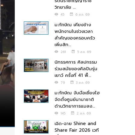
รัตนราชกัญญาราช
วิทยาลัย ...
45
6 ส.ค. 69
ม.ทักษิณ เคียงข้าง
พนักงานในช่วงเวลา
สำคัญของครอบครัว
เพิ่มสิท...
261
5 ส.ค. 69
นิทรรศการ ศิลปกรรม
ร่วมสมัยของศิลปินรุ่น
เยาว์ ครั้งที่ 41 พื้...
79
3 ส.ค. 69
ม.ทักษิณ จับมือเซี่ยงไฮ
จัดตั้งศูนย์นานาชาติ
ด้านวิทยาการแมลง...
145
2 ส.ค. 69
เฉิด-ฉาย Shine and
Share Fair 2026 เวที