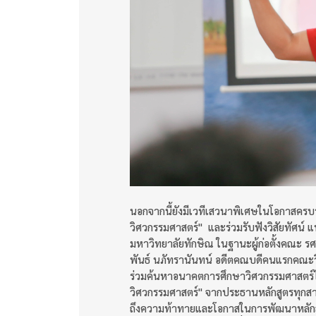
นอกจากนี้ยังมีเวทีเสวนาพิเศษในโอกาสคร
วิศวกรรมศาสตร์" และร่วมรับฟังวิสัยทัศน์ แน
มหาวิทยาลัยทักษิณ ในฐานะผู้ก่อตั้งคณะ รศ
พันธ์ นภัทรานันทน์ อดีตคณบดีคนแรกคณะวิ
ร่วมค้นหาอนาคตการศึกษาวิศวกรรมศาสตร์ไป
วิศวกรรมศาสตร์" จากประธานหลักสูตรทุกสา
ถึงความท้าทายและโอกาสในการพัฒนาหลักสู