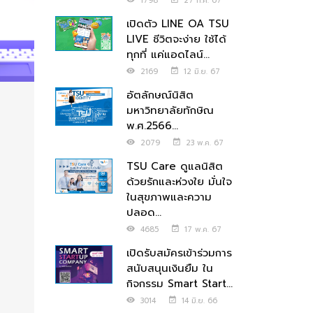
1798
27 ก.ค. 67
เปิดตัว LINE OA TSU
LIVE ชีวิตจะง่าย ใช้ได้
ทุกที่ แค่แอดไลน์...
2169
12 มิ.ย. 67
อัตลักษณ์นิสิต
มหาวิทยาลัยทักษิณ
พ.ศ.2566...
2079
23 พ.ค. 67
TSU Care ดูแลนิสิต
ด้วยรักและห่วงใย มั่นใจ
ในสุขภาพและความ
ปลอด...
4685
17 พ.ค. 67
เปิดรับสมัครเข้าร่วมการ
สนับสนุนเงินยืม ใน
กิจกรรม Smart Start...
3014
14 มิ.ย. 66