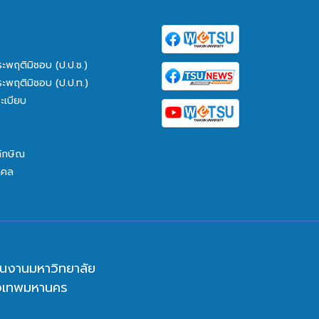
ระพฤติมิชอบ (ป.ป.ช.)
ระพฤติมิชอบ (ป.ป.ท.)
ะเบียบ
ทักษิณ
คคล
นงานมหาวิทยาลัย
ุงเทพมหานคร