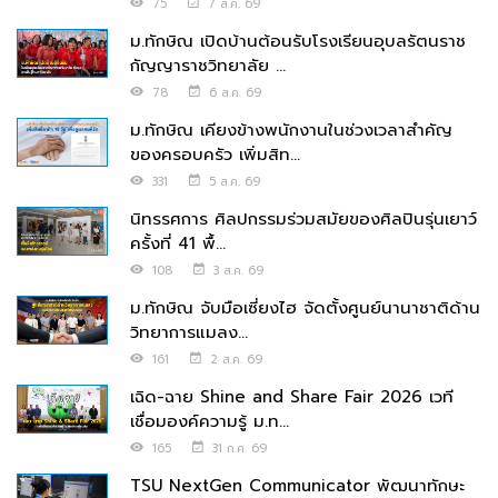
75
7 ส.ค. 69
ม.ทักษิณ เปิดบ้านต้อนรับโรงเรียนอุบลรัตนราช
กัญญาราชวิทยาลัย ...
78
6 ส.ค. 69
ม.ทักษิณ เคียงข้างพนักงานในช่วงเวลาสำคัญ
ของครอบครัว เพิ่มสิท...
331
5 ส.ค. 69
นิทรรศการ ศิลปกรรมร่วมสมัยของศิลปินรุ่นเยาว์
ครั้งที่ 41 พื้...
108
3 ส.ค. 69
ม.ทักษิณ จับมือเซี่ยงไฮ จัดตั้งศูนย์นานาชาติด้าน
วิทยาการแมลง...
161
2 ส.ค. 69
เฉิด-ฉาย Shine and Share Fair 2026 เวที
เชื่อมองค์ความรู้ ม.ท...
165
31 ก.ค. 69
TSU NextGen Communicator พัฒนาทักษะ