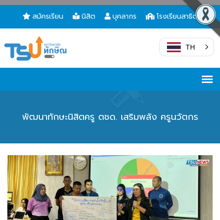
สมัครเรียน
นิสิต
บุคลากร
โรงเรียนสาธิต
TH
พัฒนาทักษะนิสิตครู ตชด. เสริมพลัง ครูนวัตกร