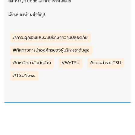
สแกน QR Code แล้วเข้าร่วมได้เลย
เสียงของท่านสำคัญ!
#ภาวะฉุกเฉินและระบบรักษาความปลอดภัย
#ทิศทางการนำองค์กรของผู้บริหารระดับสูง
#มหาวิทยาลัยทักษิณ
#WeTSU
#แบบสำรวจTSU
#TSUNews