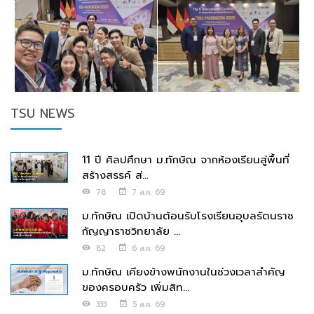
TSU NEWS
11 ปี ศิลปศึกษา ม.ทักษิณ จากห้องเรียนสู่พื้นที่
สร้างสรรค์ ส่...
78
7 ส.ค. 69
ม.ทักษิณ เปิดบ้านต้อนรับโรงเรียนอุบลรัตนราช
กัญญาราชวิทยาลัย ...
82
6 ส.ค. 69
ม.ทักษิณ เคียงข้างพนักงานในช่วงเวลาสำคัญ
ของครอบครัว เพิ่มสิท...
333
5 ส.ค. 69