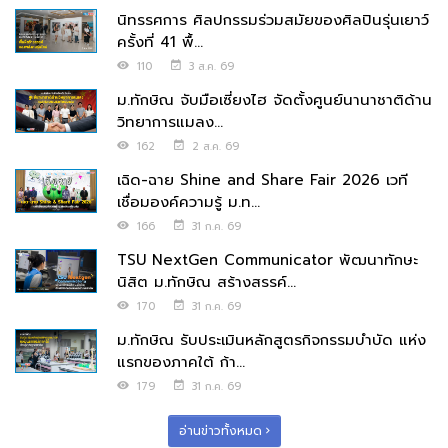
นิทรรศการ ศิลปกรรมร่วมสมัยของศิลปินรุ่นเยาว์
ครั้งที่ 41 พื้...
110
3 ส.ค. 69
ม.ทักษิณ จับมือเซี่ยงไฮ จัดตั้งศูนย์นานาชาติด้าน
วิทยาการแมลง...
162
2 ส.ค. 69
เฉิด-ฉาย Shine and Share Fair 2026 เวที
เชื่อมองค์ความรู้ ม.ท...
166
31 ก.ค. 69
TSU NextGen Communicator พัฒนาทักษะ
นิสิต ม.ทักษิณ สร้างสรรค์...
170
31 ก.ค. 69
ม.ทักษิณ รับประเมินหลักสูตรกิจกรรมบำบัด แห่ง
แรกของภาคใต้ ก้า...
179
31 ก.ค. 69
อ่านข่าวทั้งหมด