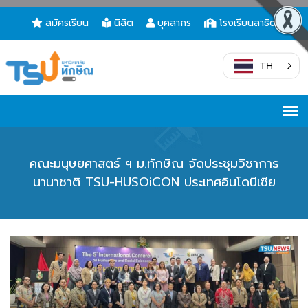
สมัครเรียน
นิสิต
บุคลากร
โรงเรียนสาธิต
TH
คณะมนุษยศาสตร์ ฯ ม.ทักษิณ จัดประชุมวิชาการ
นานาชาติ TSU-HUSOiCON ประเทศอินโดนีเซีย