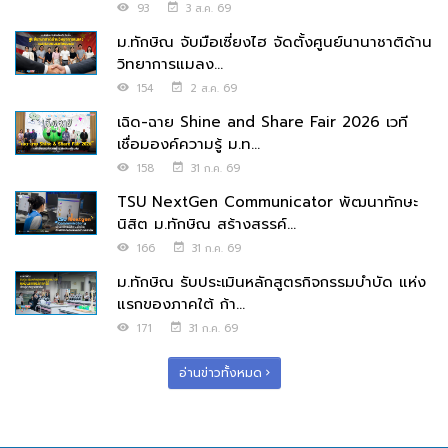
93
3 ส.ค. 69
ม.ทักษิณ จับมือเซี่ยงไฮ จัดตั้งศูนย์นานาชาติด้าน
วิทยาการแมลง...
154
2 ส.ค. 69
เฉิด-ฉาย Shine and Share Fair 2026 เวที
เชื่อมองค์ความรู้ ม.ท...
158
31 ก.ค. 69
TSU NextGen Communicator พัฒนาทักษะ
นิสิต ม.ทักษิณ สร้างสรรค์...
166
31 ก.ค. 69
ม.ทักษิณ รับประเมินหลักสูตรกิจกรรมบำบัด แห่ง
แรกของภาคใต้ ก้า...
171
31 ก.ค. 69
อ่านข่าวทั้งหมด