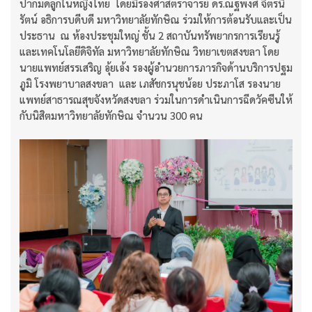
ปากมดลูกในหญิงไทย โดยมีรองศาสตราจารย์ ดร.ณฐพงศ์ จิตรนิ
รัตน์ อธิการบดีบดี มหาวิทยาลัยทักษิณ ร่วมให้การต้อนรับและเป็น
ประธาน ณ ห้องประชุมใหญ่ ชั้น 2 สถาบันทรัพยากรการเรียนรู้
และเทคโนโลยีดิจิทัล มหาวิทยาลัยทักษิณ วิทยาเขตสงขลา โดย
นายแพทย์สรรเสริญ อุ้ยเอ้ง รองผู้อำนวยการภารกิจด้านบริการปฐม
ภูมิ โรงพยาบาลสงขลา และ เภสัชกรนุชน้อย ประภาโส รองนาย
แพทย์สาธารณสุขจังหวัดสงขลา ร่วมในการดำเนินการฉีดวัคซีนให้
กับนิสิตมหาวิทยาลัยทักษิณ จำนวน 300 คน