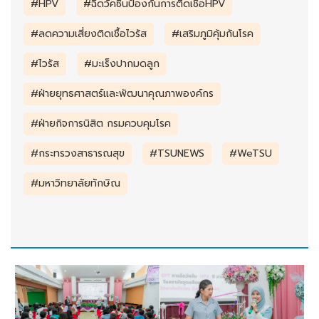
#HPV
#ฉีดวัคซีนป้องกันการติดเชื้อHPV
#ลดความเสี่ยงติดเชื้อไวรัส
#เสริมภูมิคุ้มกันโรค
#ไวรัส
#มะเร็งปากมดลูก
#ฝ่ายยุทธศาสตร์และพัฒนาคุณภาพองค์กร
#ฝ่ายกิจการนิสิต กรมควบคุมโรค
#กระทรวงสาธารณสุข
#TSUNEWS
#WeTSU
#มหาวิทยาลัยทักษิณ