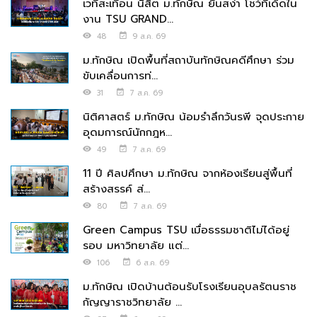
เวทีสะเทือน นิสิต ม.ทักษิณ ยืนสง่า โชว์ทีเด็ดใน
งาน TSU GRAND...
48
9 ส.ค. 69
ม.ทักษิณ เปิดพื้นที่สถาบันทักษิณคดีศึกษา ร่วม
ขับเคลื่อนการท่...
31
7 ส.ค. 69
นิติศาสตร์ ม.ทักษิณ น้อมรำลึกวันรพี จุดประกาย
อุดมการณ์นักกฎห...
49
7 ส.ค. 69
11 ปี ศิลปศึกษา ม.ทักษิณ จากห้องเรียนสู่พื้นที่
สร้างสรรค์ ส่...
80
7 ส.ค. 69
Green Campus TSU เมื่อธรรมชาติไม่ได้อยู่
รอบ มหาวิทยาลัย แต่...
106
6 ส.ค. 69
ม.ทักษิณ เปิดบ้านต้อนรับโรงเรียนอุบลรัตนราช
กัญญาราชวิทยาลัย ...