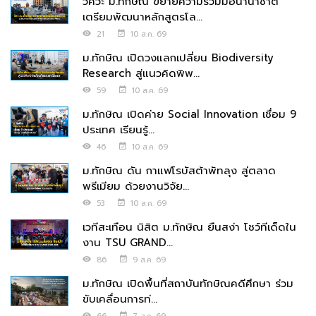
วิศวะ ม.ทักษิณ ขยายความร่วมมือนานาชาติ
เตรียมพัฒนาหลักสูตรโล...
21
10 ส.ค. 69
ม.ทักษิณ เปิดวงแลกเปลี่ยน Biodiversity
Research สู่แนวคิดพิพ...
59
10 ส.ค. 69
ม.ทักษิณ เปิดค่าย Social Innovation เชื่อม 9
ประเทศ เรียนรู้...
46
10 ส.ค. 69
ม.ทักษิณ ดัน กาแฟโรบัสต้าพัทลุง สู่ตลาด
พรีเมียม ด้วยงานวิจัย...
53
10 ส.ค. 69
เวทีสะเทือน นิสิต ม.ทักษิณ ยืนสง่า โชว์ทีเด็ดใน
งาน TSU GRAND...
86
9 ส.ค. 69
ม.ทักษิณ เปิดพื้นที่สถาบันทักษิณคดีศึกษา ร่วม
ขับเคลื่อนการท่...