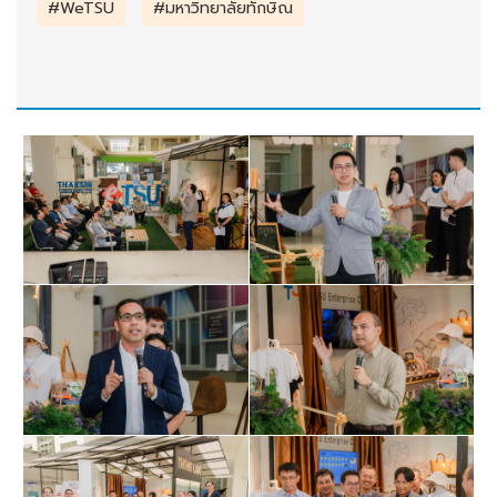
#WeTSU
#มหาวิทยาลัยทักษิณ