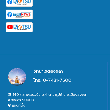
วิทยาเขตสงขลา
โทร. 0-7431-7600
140 ถ.กาญจนวนิช ม.4 ต.เขารูปช้าง อ.เมืองสงขลา
จ.สงขลา 90000
แผนที่ตั้ง