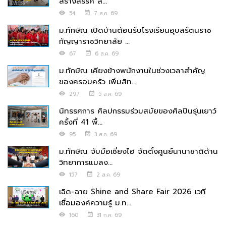
สร้างสรรค์ ส่...
54
7 ส.ค. 69
ม.ทักษิณ เปิดบ้านต้อนรับโรงเรียนอุบลรัตนราช
กัญญาราชวิทยาลัย ...
67
6 ส.ค. 69
ม.ทักษิณ เคียงข้างพนักงานในช่วงเวลาสำคัญ
ของครอบครัว เพิ่มสิท...
297
5 ส.ค. 69
นิทรรศการ ศิลปกรรมร่วมสมัยของศิลปินรุ่นเยาว์
ครั้งที่ 41 พื้...
95
3 ส.ค. 69
ม.ทักษิณ จับมือเซี่ยงไฮ จัดตั้งศูนย์นานาชาติด้าน
วิทยาการแมลง...
157
2 ส.ค. 69
เฉิด-ฉาย Shine and Share Fair 2026 เวที
เชื่อมองค์ความรู้ ม.ท...
160
31 ก.ค. 69