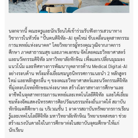
นอกจากนี้ คณะครูและนักเรียนได้เข้าร่วมรับฟังการเสวนาทาง
วิชาการในหัวข้อ “ปั้นคนดิจิทัล–AI ยุคใหม่ ขับเคลื่อนอุตสาหกรรม
การแพทย์แห่งอนาคต” โดยวิทยากรผู้ทรงคุณวุฒิจากภาคการ
ศึกษา ภาคสาธารณสุข และภาคเอกชน จัดโดยคณะวิทยาศาสตร์
และนวัตกรรมดิจิทัล มหาวิทยาลัยทักษิณ เพื่อแลกเปลี่ยนมุมมอง
แนวโน้ม และทิศทางการพัฒนาบุคลากรด้าน Medical Digital-AI
อย่างรอบด้าน พร้อมทั้งเยี่ยมชมบูธนิทรรศการแนะนำ 2 หลักสูตร
ใหม่ และหลักสูตรอื่น ๆ ของคณะวิทยาศาสตร์และนวัตกรรมดิจิทัล
ที่มุ่งตอบโจทย์ทักษะแห่งอนาคต สร้างโอกาสทางการศึกษาและ
อาชีพในอุตสาหกรรมการแพทย์และเทคโนโลยีดิจิทัล และได้เยี่ยม
ชมห้องจัดแสดงนิทรรศการศิลปวัฒนธรรมท้องถิ่นภาคใต้ สถาบัน
ทักษิณคดีศึกษา ณ บริเวณชั้น 1 อาคารสถาบันทรัพยากรการเรียน
รู้และเทคโนโลยีดิจิทัล มหาวิทยาลัยทักษิณ วิทยาเขตสงขลา ช่วย
สร้างแรงบันดาลใจในการศึกษาต่อในสถาบันอุดมศึกษาให้แก่
นักเรียน