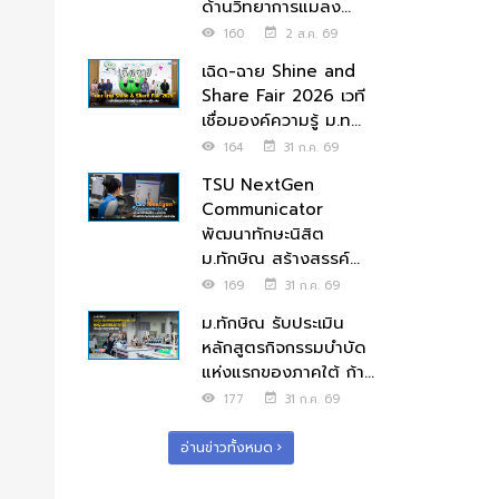
ด้านวิทยาการแมลง...
160
2 ส.ค. 69
เฉิด-ฉาย Shine and
Share Fair 2026 เวที
เชื่อมองค์ความรู้ ม.ท...
164
31 ก.ค. 69
TSU NextGen
Communicator
พัฒนาทักษะนิสิต
ม.ทักษิณ สร้างสรรค์...
169
31 ก.ค. 69
ม.ทักษิณ รับประเมิน
หลักสูตรกิจกรรมบำบัด
แห่งแรกของภาคใต้ ก้า...
177
31 ก.ค. 69
อ่านข่าวทั้งหมด