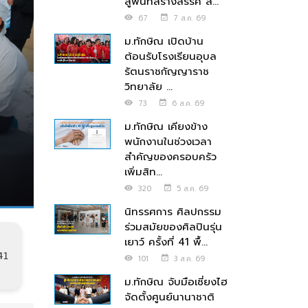
สู่พื้นที่สร้างสรรค์ ส่...
67
7 ส.ค. 69
ม.ทักษิณ เปิดบ้าน
ต้อนรับโรงเรียนอุบล
รัตนราชกัญญาราช
วิทยาลัย ...
73
6 ส.ค. 69
ม.ทักษิณ เคียงข้าง
พนักงานในช่วงเวลา
สำคัญของครอบครัว
เพิ่มสิท...
320
5 ส.ค. 69
นิทรรศการ ศิลปกรรม
ร่วมสมัยของศิลปินรุ่น
เยาว์ ครั้งที่ 41 พื้...
41
101
3 ส.ค. 69
ม.ทักษิณ จับมือเซี่ยงไฮ
จัดตั้งศูนย์นานาชาติ