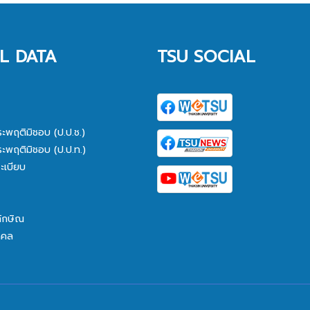
L DATA
TSU SOCIAL
ระพฤติมิชอบ (ป.ป.ช.)
ระพฤติมิชอบ (ป.ป.ท.)
ะเบียบ
ทักษิณ
คคล