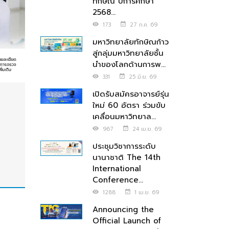
ทักษิณ ปีการศึกษา
2568...
173
27 ก.ค. 69
มหาวิทยาลัยทักษิณก้าว
สู่กลุ่มมหาวิทยาลัยชั้น
นำของโลกด้านการพ...
331
25 มิ.ย. 69
เปิดรับสมัครอาจารย์รุ่น
ใหม่ 60 อัตรา ร่วมขับ
เคลื่อนมหาวิทยาล...
967
24 เม.ย. 69
ประชุมวิชาการระดับ
นานาชาติ The 14th
International
Conference...
1288
1 เม.ย. 69
Announcing the
Official Launch of