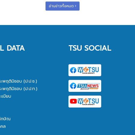
อ่านข่าวทั้งหมด
L DATA
TSU SOCIAL
ระพฤติมิชอบ (ป.ป.ช.)
ระพฤติมิชอบ (ป.ป.ท.)
ะเบียบ
ทักษิณ
คคล