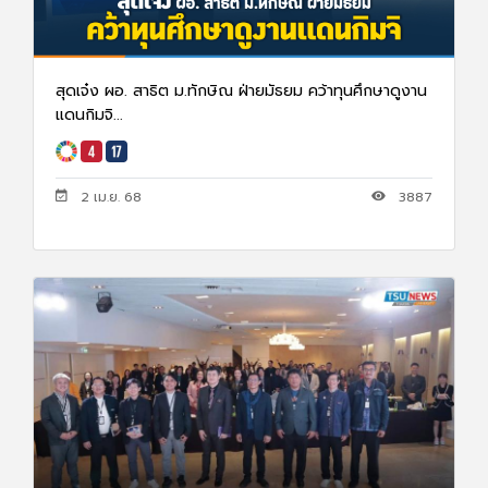
สุดเจ๋ง ผอ. สาธิต ม.ทักษิณ ฝ่ายมัธยม คว้าทุนศึกษาดูงาน
แดนกิมจิ...
2 เม.ย. 68
3887