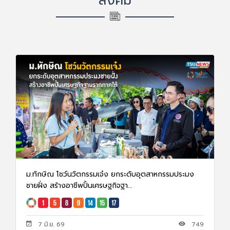
สังคม
ม.ทักษิณ โชว์นวัตกรรมเจ๋ง ยกระดับอุตสาหกรรมประมง
ชายฝั่ง สร้างอาชีพปั้นเศรษฐกิจฐา...
7 มิ.ย. 69
749