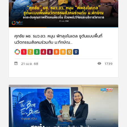
ศุภชัย ผช. รมว.อว. หนุน พัทลุงโมเดล ชูต้นแบบพื้นที่
นวัตกรรมสังคมร่วมกับ ม.ทักษิณ...
21 เม.ย. 68
1739