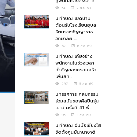
สู่พื้นที่สร้างสรรค์ ส่...
54
7 ส.ค. 69
ม.ทักษิณ เปิดบ้าน
ต้อนรับโรงเรียนอุบล
รัตนราชกัญญาราช
วิทยาลัย ...
67
6 ส.ค. 69
ม.ทักษิณ เคียงข้าง
พนักงานในช่วงเวลา
สำคัญของครอบครัว
เพิ่มสิท...
297
5 ส.ค. 69
นิทรรศการ ศิลปกรรม
ร่วมสมัยของศิลปินรุ่น
เยาว์ ครั้งที่ 41 พื้...
95
3 ส.ค. 69
ม.ทักษิณ จับมือเซี่ยงไฮ
จัดตั้งศูนย์นานาชาติ