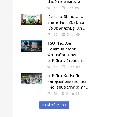
ด้านวิทยาการแมลง...
157
2 ส.ค. 69
เฉิด-ฉาย Shine and
Share Fair 2026 เวที
เชื่อมองค์ความรู้ ม.ท...
160
31 ก.ค. 69
TSU NextGen
Communicator
พัฒนาทักษะนิสิต
ม.ทักษิณ สร้างสรรค์...
168
31 ก.ค. 69
ม.ทักษิณ รับประเมิน
หลักสูตรกิจกรรมบำบัด
แห่งแรกของภาคใต้ ก้า...
173
31 ก.ค. 69
อ่านข่าวทั้งหมด