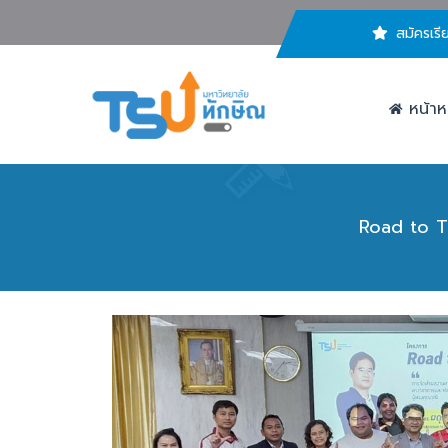
สมัครเรี
หน้าห
Road to T