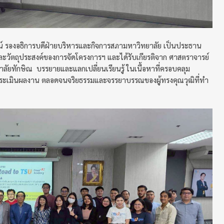
น์ รองอธิการบดีฝ่ายบริหารและกิจการสภามหาวิทยาลัย เป็นประธาน
ละวัตถุประสงค์ของการจัดโครงการฯ และได้รับเกียรติจาก ศาสตราจารย์
าลัยทักษิณ บรรยายและแลกเปลี่ยนเรียนรู้ ในเนื้อหาที่ครอบคลุม
เมินผลงาน ตลอดจนจริยธรรมและจรรยาบรรณของผู้ทรงคุณวุฒิที่ทำ