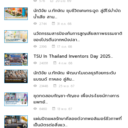
576
20 มิ.ย. 69
นักวิจัย ม.ทักษิณ ชุบชีวิตเศษกระจูด สู่ฮีโร่บำบัด
น้ำเสีย สาน...
2744
31 ต.ค. 68
นวัตกรรมสารป้องกันการสูญเสียสภาพธรรมชาติ
ของโปรตีนจากหนังปลา...
2396
17 ต.ค. 68
TSU In Thailand Inventors Day 2025...
24091
4 ก.พ. 68
นักวิจัย ม.ทักษิณ พัฒนาโมเดลธุรกิจยกระดับ
แบรนด์ กาหลง สู่สิน...
23448
25 พ.ย. 67
ชุดทดสอบกัญชา-กัญชง เพื่อประโยชน์ทางการ
แพทย์...
6460
13 พ.ย. 67
แผ่นปิดแผลรักษาคีลอยด์จากพอลิเมอร์ชีวภาพที่
เป็นมิตรต่อสิ่งแว...