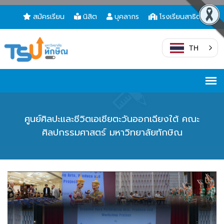
สมัครเรียน
นิสิต
บุคลากร
โรงเรียนสาธิต
TH
ศูนย์ศิลปะและชีวิตเอเชียตะวันออกเฉียงใต้ คณะ
ศิลปกรรมศาสตร์ มหาวิทยาลัยทักษิณ