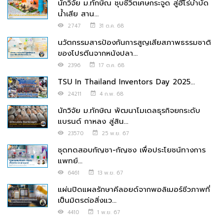
นักวิจัย ม.ทักษิณ ชุบชีวิตเศษกระจูด สู่ฮีโร่บำบัด
น้ำเสีย สาน...
2747
31 ต.ค. 68
นวัตกรรมสารป้องกันการสูญเสียสภาพธรรมชาติ
ของโปรตีนจากหนังปลา...
2396
17 ต.ค. 68
TSU In Thailand Inventors Day 2025...
24211
4 ก.พ. 68
นักวิจัย ม.ทักษิณ พัฒนาโมเดลธุรกิจยกระดับ
แบรนด์ กาหลง สู่สิน...
23570
25 พ.ย. 67
ชุดทดสอบกัญชา-กัญชง เพื่อประโยชน์ทางการ
แพทย์...
6461
13 พ.ย. 67
แผ่นปิดแผลรักษาคีลอยด์จากพอลิเมอร์ชีวภาพที่
เป็นมิตรต่อสิ่งแว...
4410
1 พ.ย. 67