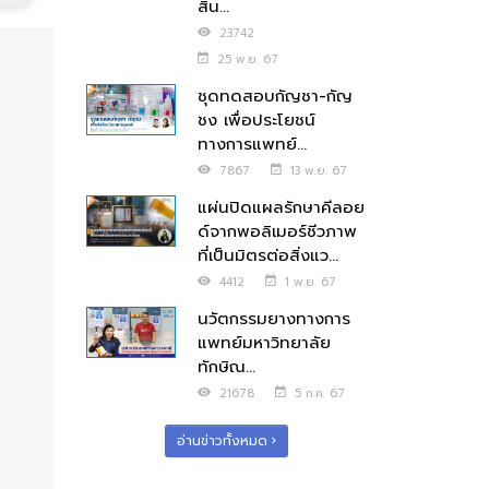
สิน...
23742
25 พ.ย. 67
ชุดทดสอบกัญชา-กัญ
ชง เพื่อประโยชน์
ทางการแพทย์...
7867
13 พ.ย. 67
แผ่นปิดแผลรักษาคีลอย
ด์จากพอลิเมอร์ชีวภาพ
ที่เป็นมิตรต่อสิ่งแว...
4412
1 พ.ย. 67
นวัตกรรมยางทางการ
แพทย์มหาวิทยาลัย
ทักษิณ...
21678
5 ก.ค. 67
อ่านข่าวทั้งหมด