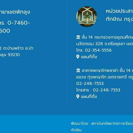
หน่วยประสา
ิทยาเขตพัทลุง
ทักษิณ กร
ทร. 0-7460-
600
ชั้น 14 กระทรวงการอุดมศึกษ
นวัตกรรม 328 ถ.ศรีอยุธยา เข
 ต.บ้านพร้าว อ.ป่า
โทร. 02-354-5556
ทลุง 93210
แผนที่ตั้ง
อาคารพญาไทพลาซ่า ชั้น 14
แขวง ทุ่งพญาไท เขตราชเทวี ก
02-248-7553
โทรสาร : 02-248-7553
แผนที่ตั้ง
พัฒนาโดย : สถาบันทรัพยากรการเรียนรู้
ทักษิณ