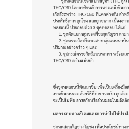
ชุดทดสอบนี้ใช้จำแนกกัญชา (THC สูง) ก
THC/CBD โดยอาศัยหลักการทางเคมี ด้วยการท
เกิดสีระหว่าง THC/CBD ที่แตกต่างกัน สำห
ประสิทธิภาพ ถูกโรค และถูกขนาด เนื่องจาก
ทดสอบนี้ ประกอบด้วย 3 ชุดทดสอบ ได้แก่
1. ชุดคัดแยกกลุ่มของพืชสกุลกัญชา สามา
2. ชุดตรวจวัดปริมาณสารกลุ่มแคนนาบินอ
ปริมาณอย่างคร่าว ๆ และ
3. อุปกรณ์ตรวจวัดสีแบบพกพา พร้อมแอป
THC/CBD อย่างแม่นยำ
ซึ่งชุดทดสอบนี้พัฒนาขึ้น เพื่อเป็นเครื่องม
งานด้วยตนเอง ด้วยวิธีที่ง่าย รวดเร็ว ถูก
จะเป็นในพืช สารสกัดหรือส่วนผสมในผลิตภัณฑ์
ผลกระทบทางสังคมและการนำไปใช้ประโ
ชุดทดสอบกัญชา-กัญชง เพื่อประโยชน์ทางกา