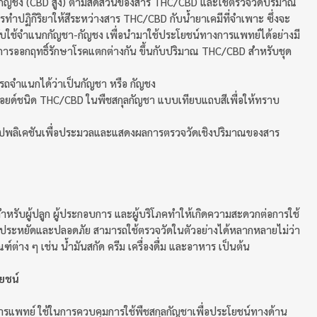
ัญชง (CBD สูง) ตามสัดส่วนของสาร THC/CBD และใช้ตรวจวัดปริมาณ
ำปฏิกิริยาให้สีระหว่างสาร THC/CBD กับน้ำยาเคมีที่จำเพาะ ซึ่งจะ
รับใช้จำแนกกัญชา-กัญชง เพื่อนำมาใช้ประโยชน์ทางการแพทย์ได้อย่างมี
การออกฤทธิ์รักษาโรคแตกต่างกัน ขึ้นกับปริมาณ THC/CBD สำหรับชุด
รถจำแนกได้ว่าเป็นกัญชา หรือ กัญชง
ยด์ชนิด THC/CBD ในพืชสกุลกัญชา แบบเทียบแถบสีเพื่อให้ทราบ
พลิเคชันเพื่อประมวลและแสดงผลการตรวจวัดเชิงปริมาณของสาร
ือสำหรับผู้ปลูก ผู้ประกอบการ และผู้บริโภคทำให้เกิดความสะดวกต่อการใช้
ต้อง ประหยัดและปลอดภัย สามารถใช้ตรวจวัดในตัวอย่างได้หลากหลายไม่ว่า
ต่าง ๆ เช่น น้ำมันสกัด ครีม เครื่องดื่ม และอาหาร เป็นต้น
ยชน์
รแพทย์ ใช้ในการควบคุมการใช้พืชสกุลกัญชาเพื่อประโยชน์ทางด้าน