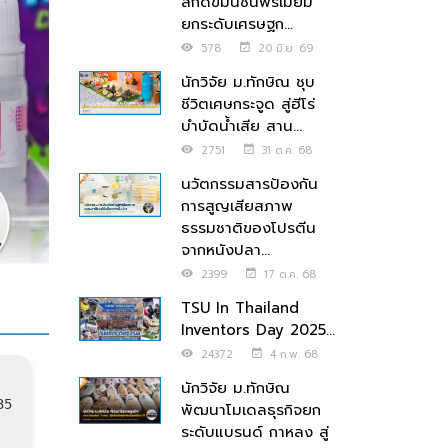
สกัดขมิ้นชันพรีเมียม
ยกระดับเศรษฐก...
578
20 มิ.ย. 69
นักวิจัย ม.ทักษิณ ชุบ
ชีวิตเศษกระจูด สู่ฮีโร่
บำบัดน้ำเสีย สาน...
2751
31 ต.ค. 68
นวัตกรรมสารป้องกัน
การสูญเสียสภาพ
ธรรมชาติของโปรตีน
จากหนังปลา...
2399
17 ต.ค. 68
TSU In Thailand
Inventors Day 2025...
24372
4 ก.พ. 68
นักวิจัย ม.ทักษิณ
35
พัฒนาโมเดลธุรกิจยก
ระดับแบรนด์ กาหลง สู่