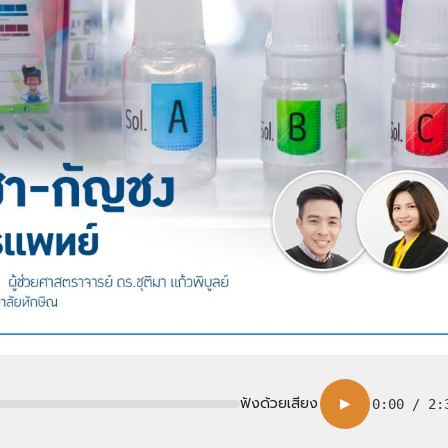
ฟังด้วยเสียง
▶
0:00
/
2: