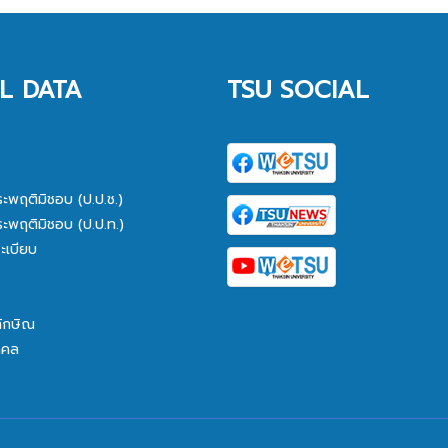
L DATA
TSU SOCIAL
ระพฤติมิชอบ (ป.ป.ช.)
ระพฤติมิชอบ (ป.ป.ท.)
ะเบียบ
ทักษิณ
คคล