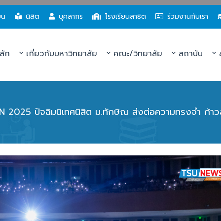
ยน
นิสิต
บุคลากร
โรงเรียนสาธิต
ร่วมงานกับเรา
ลัก
เกี่ยวกับมหาวิทยาลัย
คณะ/วิทยาลัย
สถาบัน
ส
025 ปัจฉิมนิเทศนิสิต ม.ทักษิณ ส่งต่อความทรงจำ ก้าว