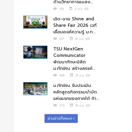
ด้านวิทยาการแมลง...
153
2 ส.ค. 69
เฉิด-ฉาย Shine and
Share Fair 2026 เวที
เชื่อมองค์ความรู้ ม.ท...
157
31 ก.ค. 69
TSU NextGen
Communicator
พัฒนาทักษะนิสิต
ม.ทักษิณ สร้างสรรค์...
166
31 ก.ค. 69
ม.ทักษิณ รับประเมิน
หลักสูตรกิจกรรมบำบัด
แห่งแรกของภาคใต้ ก้า...
170
31 ก.ค. 69
อ่านข่าวทั้งหมด