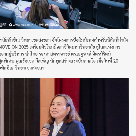
ยาลัยทักษิณ วิทยาเขตสงขลา จัดโครงการปัจฉิมนิเทศสำหรับนิสิตที่กำลัง
OVE ON 2025 เตรียมตัวโบกมือลาชีวิตมหาวิทยาลัย สู่โลกแห่งการ
กผู้บริหาร นำโดย รองศาสตราจารย์ ดร.ณฐพงศ์ จิตรนิรัตน์
พิเศษ คุณรัชเขต วีสเพ็ญ นักพูดสร้างแรงบันดาลใจ เมื่อวันที่ 20
ยทักษิณ วิทยาเขตสงขลา