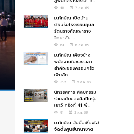
สู่พื้นที่สร้างสรรค์ ส่...
48
7 ส.ค. 69
ม.ทักษิณ เปิดบ้าน
ต้อนรับโรงเรียนอุบล
รัตนราชกัญญาราช
วิทยาลัย ...
64
6 ส.ค. 69
ม.ทักษิณ เคียงข้าง
พนักงานในช่วงเวลา
สำคัญของครอบครัว
เพิ่มสิท...
295
5 ส.ค. 69
นิทรรศการ ศิลปกรรม
ร่วมสมัยของศิลปินรุ่น
เยาว์ ครั้งที่ 41 พื้...
91
3 ส.ค. 69
ม.ทักษิณ จับมือเซี่ยงไฮ
จัดตั้งศูนย์นานาชาติ