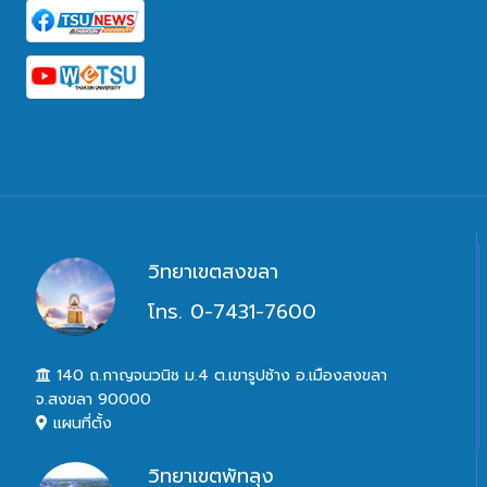
วิทยาเขตสงขลา
โทร. 0-7431-7600
140 ถ.กาญจนวนิช ม.4 ต.เขารูปช้าง อ.เมืองสงขลา
จ.สงขลา 90000
แผนที่ตั้ง
วิทยาเขตพัทลุง