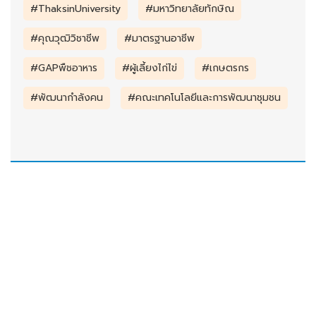
#ThaksinUniversity
#มหาวิทยาลัยทักษิณ
#คุณวุฒิวิชาชีพ
#มาตรฐานอาชีพ
#GAPพืชอาหาร
#ผู้เลี้ยงไก่ไข่
#เกษตรกร
#พัฒนากำลังคน
#คณะเทคโนโลยีและการพัฒนาชุมชน