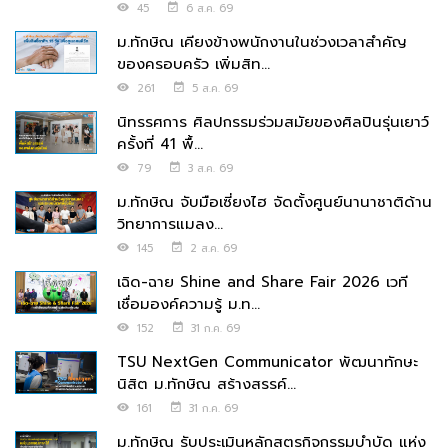
45
6 ส.ค. 69
ม.ทักษิณ เคียงข้างพนักงานในช่วงเวลาสำคัญ
ของครอบครัว เพิ่มสิท...
261
5 ส.ค. 69
นิทรรศการ ศิลปกรรมร่วมสมัยของศิลปินรุ่นเยาว์
ครั้งที่ 41 พื้...
79
3 ส.ค. 69
ม.ทักษิณ จับมือเซี่ยงไฮ จัดตั้งศูนย์นานาชาติด้าน
วิทยาการแมลง...
145
2 ส.ค. 69
เฉิด-ฉาย Shine and Share Fair 2026 เวที
เชื่อมองค์ความรู้ ม.ท...
152
31 ก.ค. 69
TSU NextGen Communicator พัฒนาทักษะ
นิสิต ม.ทักษิณ สร้างสรรค์...
161
31 ก.ค. 69
ม.ทักษิณ รับประเมินหลักสูตรกิจกรรมบำบัด แห่ง