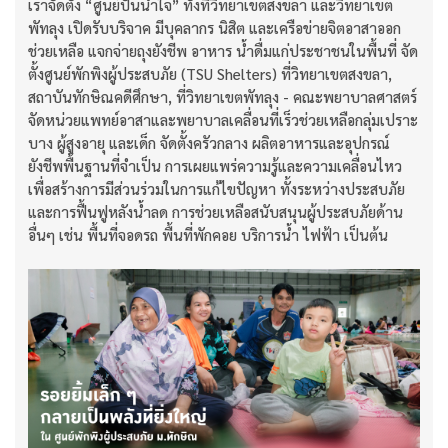
เราจัดตั้ง “ศูนย์ปันน้ำใจ” ทั้งที่วิทยาเขตสงขลา และวิทยาเขต
พัทลุง เปิดรับบริจาค มีบุคลากร นิสิต และเครือข่ายจิตอาสาออก
ช่วยเหลือ แจกจ่ายถุงยังชีพ อาหาร น้ำดื่มแก่ประชาชนในพื้นที่ จัด
ตั้งศูนย์พักพิงผู้ประสบภัย (TSU Shelters) ที่วิทยาเขตสงขลา,
สถาบันทักษิณคดีศึกษา, ที่วิทยาเขตพัทลุง - คณะพยาบาลศาสตร์
จัดหน่วยแพทย์อาสาและพยาบาลเคลื่อนที่เร็วช่วยเหลือกลุ่มเปราะ
บาง ผู้สูงอายุ และเด็ก จัดตั้งครัวกลาง ผลิตอาหารและอุปกรณ์
ยังชีพพื้นฐานที่จำเป็น การเผยแพร่ความรู้และความเคลื่อนไหว
เพื่อสร้างการมีส่วนร่วมในการแก้ไขปัญหา ทั้งระหว่างประสบภัย
และการฟื้นฟูหลังน้ำลด การช่วยเหลือสนับสนุนผู้ประสบภัยด้าน
อื่นๆ เช่น พื้นที่จอดรถ พื้นที่พักคอย บริการน้ำ ไฟฟ้า เป็นต้น