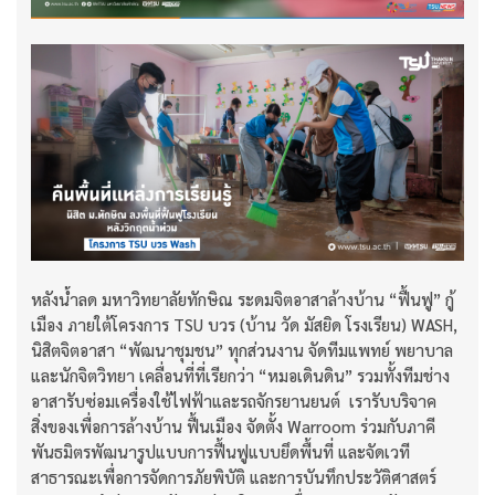
หลังน้ำลด
มหาวิทยาลัยทักษิณ ระดมจิตอาสาล้างบ้าน “ฟื้นฟู” กู้
เมือง ภายใต้โครงการ TSU บวร (บ้าน วัด มัสยิด โรงเรียน) WASH,
นิสิตจิตอาสา “พัฒนาชุมชน” ทุกส่วนงาน จัดทีมแพทย์ พยาบาล
และนักจิตวิทยา เคลื่อนที่ที่เรียกว่า “หมอเดินดิน” รวมทั้งทีมช่าง
อาสารับซ่อมเครื่องใช้ไฟฟ้าและรถจักรยานยนต์ เรารับบริจาค
สิ่งของเพื่อการล้างบ้าน ฟื้นเมือง จัดตั้ง Warroom ร่วมกับภาคี
พันธมิตรพัฒนารูปแบบการฟื้นฟูแบบยึดพื้นที่ และจัดเวที
สาธารณะเพื่อการจัดการภัยพิบัติ และการบันทึกประวัติศาสตร์