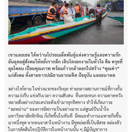
เขาและเธอ ได้หว่านโปรยเมล็ดพันธุ์แห่งความรู้และความรัก
อันอุดมสู่สังคมให้หยั่งรากลึก เติบโตงอกงามในหัวใจ คือ ครุยที่
ลุยโคลน เปี่ยมคุณภาพ พร้อมก้าวกล้าออกไปสร้าง “คุณค่า”
แก่สังคม ดั่งสายธารปณิธานจากอดีต ปัจจุบัน และอนาคต
อย่างไรก็ตาม ในช่วงแรกของวิกฤต ท่ามกลางสถานการณ์ที่กางกั้น
ความเร่งรีบ แข่งกับเวลา ความสับสน ตื่นตระหนก ความคาดหวัง
หลายสิ่งอย่างประเดประดังเข้ามาทุกทิศทาง ทำให้เกิดภาวะ
“อลหม่าน” ของการจัดการเป็นอย่างมาก แต่ศูนย์ปันน้ำใจ
มหาวิทยาลัยทักษิณ ก็เกิดขึ้นในทันที มีคณะทำงานเฉพาะกิจขึ้น
มาหนึ่งชุด จากคนอาสาในหน้างาน มีชุดย่อยที่เป็นอิสระ คล่องตัว
ในการตัดสินใจปฏิบัติการในหน้างานนั้น ๆ มีผู้บัญชาการ