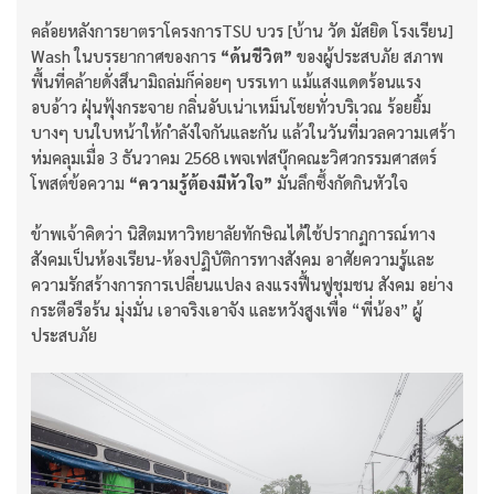
คล้อยหลังการยาตราโครงการTSU บวร [บ้าน วัด มัสยิด โรงเรียน]
Wash ในบรรยากาศของการ
“ด้นชีวิต”
ของผู้ประสบภัย สภาพ
พื้นที่คล้ายดั่งสึนามิถล่มก็ค่อยๆ บรรเทา แม้แสงแดดร้อนแรง
อบอ้าว ฝุ่นฟุ้งกระจาย กลิ่นอับเน่าเหม็นโชยทั่วบริเวณ ร้อยยิ้ม
บางๆ บนใบหน้าให้กำลังใจกันและกัน แล้วในวันที่มวลความเศร้า
ห่มคลุมเมื่อ 3 ธันวาคม 2568 เพจเฟสบุ๊กคณะวิศวกรรมศาสตร์
โพสต์ข้อความ
“ความรู้ต้องมีหัวใจ”
มันลึกซึ้งกัดกินหัวใจ
ข้าพเจ้าคิดว่า นิสิตมหาวิทยาลัยทักษิณได้ใช้ปรากฏการณ์ทาง
สังคมเป็นห้องเรียน-ห้องปฏิบัติการทางสังคม อาศัยความรู้และ
ความรักสร้างการการเปลี่ยนแปลง ลงแรงฟื้นฟูชุมชน สังคม อย่าง
กระตือรือร้น มุ่งมั่น เอาจริงเอาจัง และหวังสูงเพื่อ “พี่น้อง” ผู้
ประสบภัย