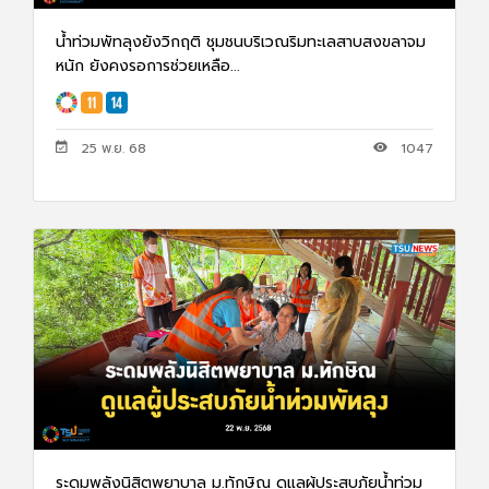
น้ำท่วมพัทลุงยังวิกฤติ ชุมชนบริเวณริมทะเลสาบสงขลาจม
หนัก ยังคงรอการช่วยเหลือ...
25 พ.ย. 68
1047
ระดมพลังนิสิตพยาบาล ม.ทักษิณ ดูแลผู้ประสบภัยน้ำท่วม