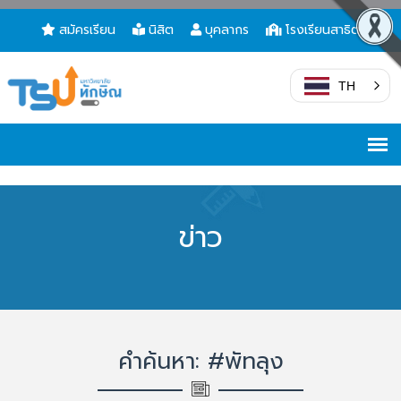
สมัครเรียน
นิสิต
บุคลากร
โรงเรียนสาธิต
TH
ข่าว
คำค้นหา: #พัทลุง