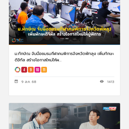
ม.ทักษิณ จับมือชมรมกีฬาคนพิการจังหวัดพัทลุง เพิ่มทักษะ
ดิจิทัล สร้างโอกาสใหม่ให้ผ...
9 ส.ค. 68
1413