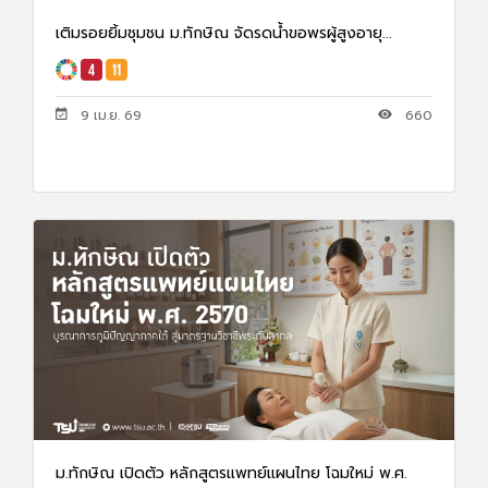
เติมรอยยิ้มชุมชน ม.ทักษิณ จัดรดน้ำขอพรผู้สูงอายุ...
9 เม.ย. 69
660
ม.ทักษิณ เปิดตัว หลักสูตรแพทย์แผนไทย โฉมใหม่ พ.ศ.