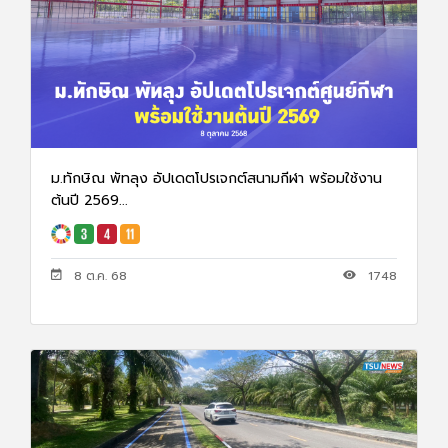
ม.ทักษิณ พัทลุง อัปเดตโปรเจกต์สนามกีฬา พร้อมใช้งาน
ต้นปี 2569...
8 ต.ค. 68
1748