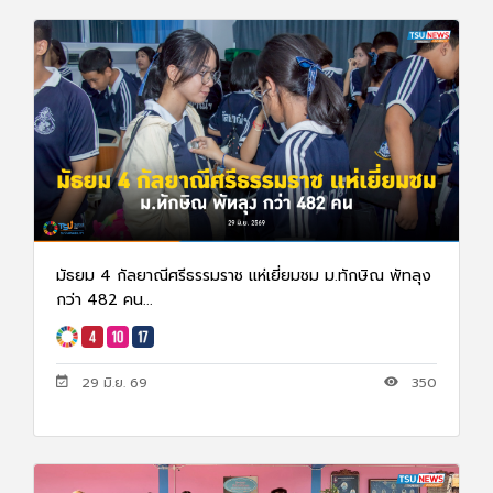
มัธยม 4 กัลยาณีศรีธรรมราช แห่เยี่ยมชม ม.ทักษิณ พัทลุง
กว่า 482 คน...
29 มิ.ย. 69
350