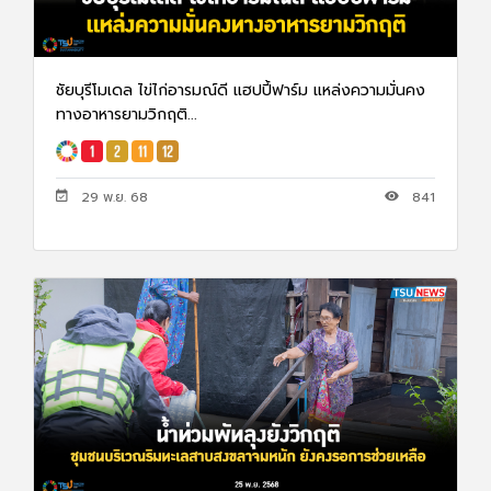
ชัยบุรีโมเดล ไข่ไก่อารมณ์ดี แฮปปี้ฟาร์ม แหล่งความมั่นคง
ทางอาหารยามวิกฤติ...
29 พ.ย. 68
841