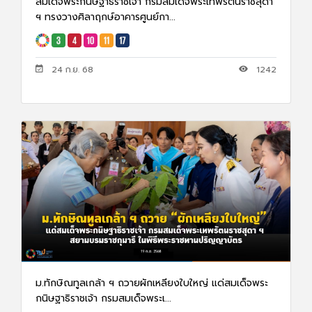
สมเด็จพระกนิษฐาธิราชเจ้า กรมสมเด็จพระเทพรัตนราชสุดา
ฯ ทรงวางศิลาฤกษ์อาคารศูนย์กา...
24 ก.ย. 68
1242
ม.ทักษิณทูลเกล้า ฯ ถวายผักเหลียงใบใหญ่ แด่สมเด็จพระ
กนิษฐาธิราชเจ้า กรมสมเด็จพระเ...