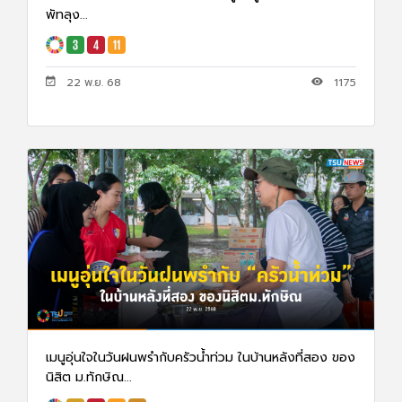
พัทลุง...
22 พ.ย. 68
1175
เมนูอุ่นใจในวันฝนพรำกับครัวน้ำท่วม ในบ้านหลังที่สอง ของ
นิสิต ม.ทักษิณ...